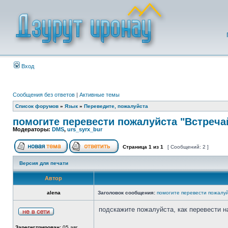
Вход
Сообщения без ответов
|
Активные темы
Список форумов
»
Язык
»
Переведите, пожалуйста
помогите перевести пожалуйста "Встречай
Модераторы:
DMS
,
urs_syrx_bur
Страница
1
из
1
[ Сообщений: 2 ]
Версия для печати
Автор
alena
Заголовок сообщения:
помогите перевести пожалуй
подскажите пожалуйста, как перевести на
Зарегистрирован:
05 авг