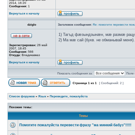
2014, 16:20
Сообщения:
1
Вернуться к началу
dziglo
Заголовок сообщения:
Re: помогите перевести пож
1) Тагъд фæзындзынæн, мæ размæ рацу
2) Ма мæ сай (букв. не обманывай меня).
Зарегистрирован:
26 май
2007, 18:45
Сообщения:
566
Откуда:
Владикавказ
Вернуться к началу
Показать сообщения за:
Поле 
Страница
1
из
1
[ Сообщений: 2 ]
Список форумов
»
Язык
»
Переведите, пожалуйста
Похожие темы:
Темы
Помогите пожалуйста перевести фразу "ма минкий бабуз"!!!!!