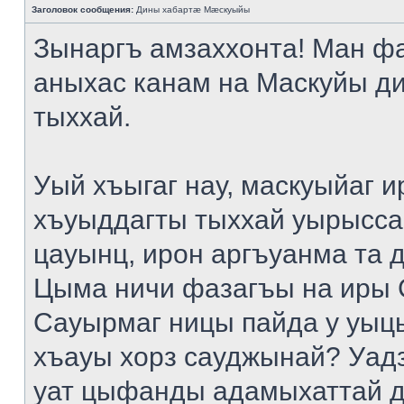
Заголовок сообщения:
Дины хабартæ Мæскуыйы
Зынаргъ амзаххонта! Ман ф
аныхас канам на Маскуйы д
тыххай.
Уый хъыгаг нау, маскуыйаг и
хъуыддагты тыххай уырысса
цауынц, ирон аргъуанма та 
Цыма ничи фазагъы на иры 
Сауырмаг ницы пайда у уыц
хъауы хорз сауджынай? Уад
уат цыфанды адамыхаттай д