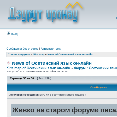
Вход
Сообщения без ответов
|
Активные темы
Список форумов
»
Site map
»
News of Осетинский язык он-лайн
News of Осетинский язык он-лайн
Site map of Осетинский язык он-лайн
»
Форум : Осетинский язы
Форум об осетинском языке при сайте Ironau.ru
Страница
50
из
50
[ Тем:
496
]
Сообщение
Заголовок сообщения:
Есть ли в осетинском языке падежи?
Живко на старом форуме писал