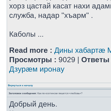
хорз цастай касат нахи адам
служба, надар "хъарм" .
Каболы ...
Read more :
Дины хабартæ
Просмотры :
9029 |
Ответы 
Дзурæм иронау
Вернуться к началу
Заголовок сообщения:
Как по-осетински пишется «любовь»?
Добрый день.