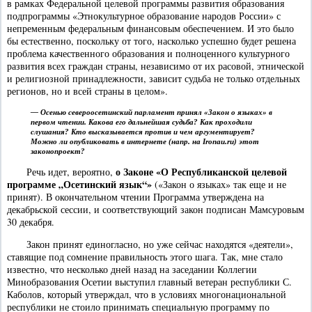
в рамках Федеральной целевой программы развития образования
подпрограммы «Этнокультурное образование народов России» с
непременным федеральным финансовым обеспечением. И это было
бы естественно, поскольку от того, насколько успешно будет решена
проблема качественного образования и полноценного культурного
развития всех граждан страны, независимо от их расовой, этнической
и религиозной принадлежности, зависит судьба не только отдельных
регионов, но и всей страны в целом».
— Осенью североосетинский парламент принял «Закон о языках» в
первом чтении. Какова его дальнейшая судьба? Как проходили
слушания? Кто высказывается против и чем аргументирует?
Можно ли опубликовать в интернете (напр. на Ironau.ru) этот
законопроект?
о Законе «О Республиканской целевой
Речь идет, вероятно,
программе „Осетинский язык“»
(«Закон о языках» так еще и не
принят). В окончательном чтении Программа утверждена на
декабрьской сессии, и соответствующий закон подписан Мамсуровым
30 декабря.
Закон принят единогласно, но уже сейчас находятся «деятели»,
ставящие под сомнение правильность этого шага. Так, мне стало
известно, что несколько дней назад на заседании Коллегии
Минобразования Осетии выступил главный ветеран республики С.
Каболов, который утверждал, что в условиях многонациональной
республики не стоило принимать специальную программу по