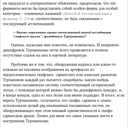
он предлагал и альтернативное объяснение, предполагая, что эти
форманты могли бы представлять собой особую форму для особой
категории – племенных названий
(Абаев В.И. Осетинский язык и
и, соответственно, не быть связанными с
фольклор. С. 219)
последующей агглютинацией.
— Какова современная оценка отечественной наукой исследования
"скифского письма", проведенного Турчаниновым?
Оценка, насколько мне известно, не изменилась. И неприятие
дешифровок Турчанинова четче всего проявляется в полном
отсутствии ссылок на них в научной литературе.
Проблема же в том, что, обнаруживая надпись или какие-то
похожие на письмена изображения на артефактах из
предположительно скифских, сарматских или аланских раскопов,
Турчанинов каждый раз пытается «подобрать» какую-нибудь
известную письменную систему соответствующей исторической
эпохи, с помощью которой можно было бы дешифровать находку, и,
в конце концов, одна из них более или менее подходит. В итоге, если
верить Турчанинову, получается, что скифы, сарматы и аланы
использовали целый ряд иноязычных письменных систем, не
обнаруживающих при этом никакой преемственности в скифо-
сарматском ареале. Лично для меня это самое уязвимое место в
построениях Турчанинова.