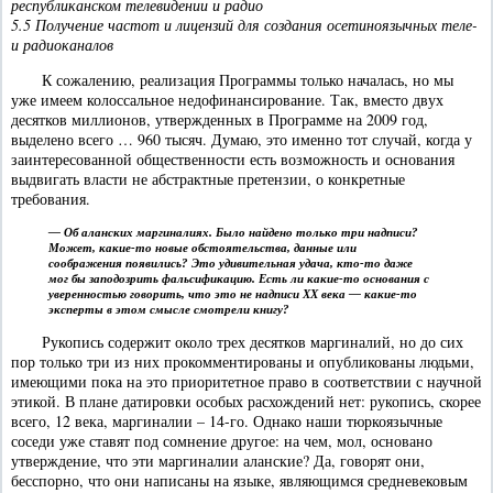
республиканском телевидении и радио
5.5 Получение частот и лицензий для создания осетиноязычных теле-
и радиоканалов
К сожалению, реализация Программы только началась, но мы
уже имеем колоссальное недофинансирование. Так, вместо двух
десятков миллионов, утвержденных в Программе на 2009 год,
выделено всего … 960 тысяч. Думаю, это именно тот случай, когда у
заинтересованной общественности есть возможность и основания
выдвигать власти не абстрактные претензии, о конкретные
требования.
— Об аланских маргиналиях. Было найдено только три надписи?
Может, какие-то новые обстоятельства, данные или
соображения появились? Это удивительная удача, кто-то даже
мог бы заподозрить фальсификацию. Есть ли какие-то основания с
уверенностью говорить, что это не надписи XX века — какие-то
эксперты в этом смысле смотрели книгу?
Рукопись содержит около трех десятков маргиналий, но до сих
пор только три из них прокомментированы и опубликованы людьми,
имеющими пока на это приоритетное право в соответствии с научной
этикой. В плане датировки особых расхождений нет: рукопись, скорее
всего, 12 века, маргиналии – 14-го. Однако наши тюркоязычные
соседи уже ставят под сомнение другое: на чем, мол, основано
утверждение, что эти маргиналии аланские? Да, говорят они,
бесспорно, что они написаны на языке, являющимся средневековым