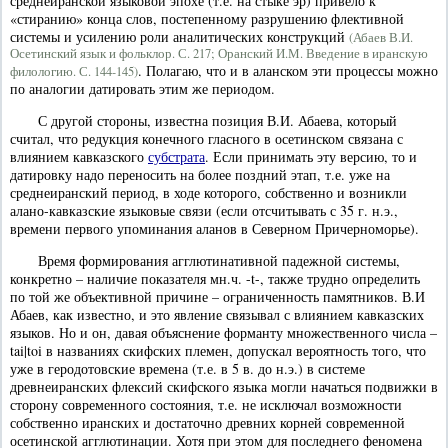
среднеиранской языковой эпохе (т.е. на стыке эр) привело к
«стиранию» конца слов, постепенному разрушению флективной
системы и усилению роли аналитических конструкций
(Абаев В.И.
Осетинский язык и фольклор. С. 217; Оранский И.М. Введение в иранскую
. Полагаю, что и в аланском эти процессы можно
филологию. С. 144-145)
по аналогии датировать этим же периодом.
С другой стороны, известна позиция В.И. Абаева, который
считал, что редукция конечного гласного в осетинском связана с
влиянием кавказского
субстрата
. Если принимать эту версию, то и
датировку надо переносить на более поздний этап, т.е. уже на
среднеиранский период, в ходе которого, собственно и возникли
алано-кавказские языковые связи (если отсчитывать с 35 г. н.э.,
времени первого упоминания аланов в Северном Причерноморье).
Время формирования агглютинативной падежной системы,
конкретно – наличие показателя мн.ч. -t-, также трудно определить
по той же объективной причине – ограниченность памятников. В.И
Абаев, как известно, и это явление связывал с влиянием кавказских
языков. Но и он, давая объяснение форманту множественного числа –
tai|toi в названиях скифских племен, допускал вероятность того, что
уже в геродотовские времена (т.е. в 5 в. до н.э.) в системе
древнеиранских флексий скифского языка могли начаться подвижки в
сторону современного состояния, т.е. не исключал возможности
собственно иранских и достаточно древних корней современной
осетинской агглютинации. Хотя при этом для последнего феномена