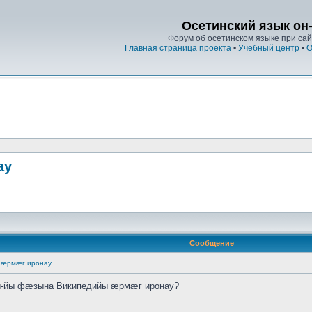
Осетинский язык он
Форум об осетинском языке при сайт
Главная страница проекта
•
Учебный центр
•
О
ау
Сообщение
ы æрмæг иронау
ы-йы фæзына Википедийы æрмæг иронау?