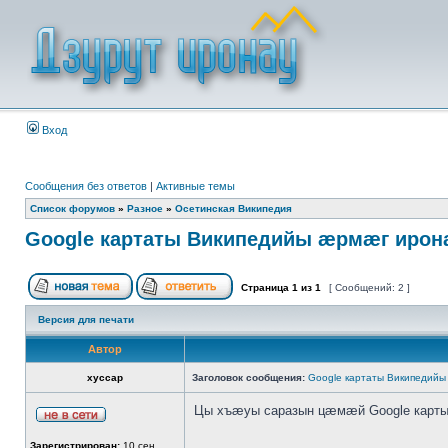
Вход
Сообщения без ответов
|
Активные темы
Список форумов
»
Разное
»
Осетинская Википедия
Google картаты Википедийы æрмæг ирон
Страница
1
из
1
[ Сообщений: 2 ]
Версия для печати
Автор
xyccap
Заголовок сообщения:
Google картаты Википедий
Цы хъæуы саразын цæмæй Google карт
_________________
Зарегистрирован:
10 сен