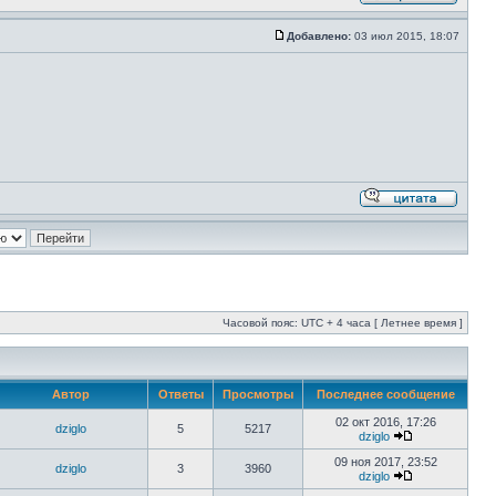
Добавлено:
03 июл 2015, 18:07
Часовой пояс: UTC + 4 часа [ Летнее время ]
Автор
Ответы
Просмотры
Последнее сообщение
02 окт 2016, 17:26
dziglo
5
5217
dziglo
09 ноя 2017, 23:52
dziglo
3
3960
dziglo