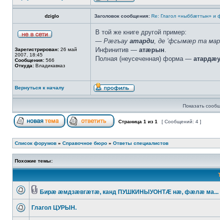
dziglo
Заголовок сообщения:
Re: Глагол «ныббæттын» и
В той же книге другой пример:
— Рæгъау
атарди
, де ’фсымæр та ма
Инфинитив —
атæрын
.
Зарегистрирован:
26 май
2007, 18:45
Полная (неусеченная) форма —
атардæ
Сообщения:
566
Откуда:
Владикавказ
Вернуться к началу
Показать сообщ
Страница
1
из
1
[ Сообщений: 4 ]
Список форумов
»
Справочное бюро
»
Ответы специалистов
Похожие темы:
Бирæ æмдзæвгæтæ, канд ПУШКИНЫУОНТÆ нæ, фæлæ ма... 
Глагол ЦУРЫН.