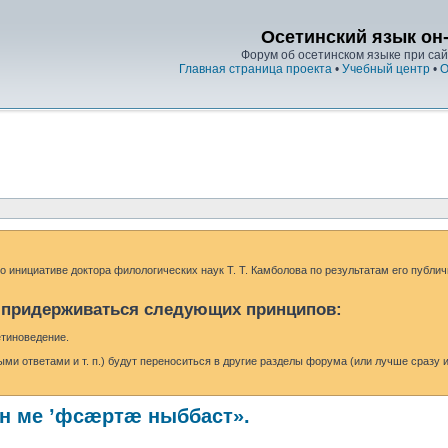
Осетинский язык он
Форум об осетинском языке при сайт
Главная страница проекта
•
Учебный центр
•
О
 инициативе доктора филологических наук Т. Т. Камболова по результатам его публи
и
придерживаться следующих принципов:
етиноведение.
 ответами и т. п.) будут переноситься в другие разделы форума (или лучше сразу и
н ме ’фсæртæ ныббаст».