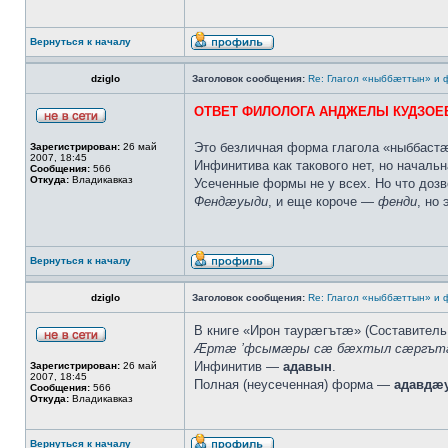
Вернуться к началу
dziglo
Заголовок сообщения:
Re: Глагол «ныббæттын» и
ОТВЕТ ФИЛОЛОГА АНДЖЕЛЫ КУДЗОЕ
Это безличная форма глагола «ныббастæ
Зарегистрирован:
26 май
2007, 18:45
Инфинитива как такового нет, но начал
Сообщения:
566
Откуда:
Владикавказ
Усеченные формы не у всех. Но что дозво
Фендæуыди
, и еще короче —
фенди
, но
Вернуться к началу
dziglo
Заголовок сообщения:
Re: Глагол «ныббæттын» и
В книге «Ирон таурæгътæ» (Составитель
Æртæ ’фсымæры сæ бæхтыл сæргътæ
Инфинитив —
адавын
.
Зарегистрирован:
26 май
2007, 18:45
Полная (неусеченная) форма —
адавдæ
Сообщения:
566
Откуда:
Владикавказ
Вернуться к началу