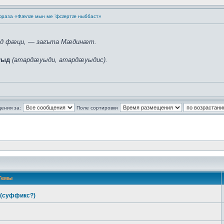
 фраза «Фæлæ мын ме ’фсæртæ ныббаст»
рд фæци, — загъта Мæдинæт.
уыд
(атардæуыди, атардæуыдис).
ения за:
Поле сортировки
Темы
(суффикс?)