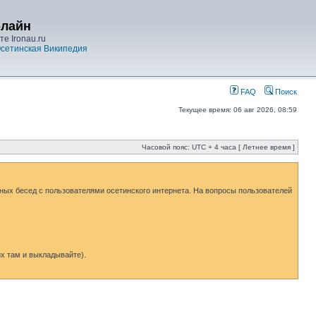
-лайн
е Ironau.ru
сетинская Википедия
FAQ
Поиск
Текущее время: 06 авг 2026, 08:59
Часовой пояс: UTC + 4 часа [ Летнее время ]
чных бесед с пользователями осетинского интернета. На вопросы пользователей
х там и выкладывайте).