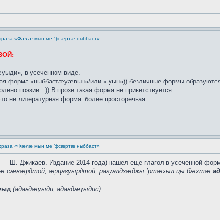
 фраза «Фæлæ мын ме ’фсæртæ ныббаст»
ВОЙ:
уыди», в усеченном виде.
ьная форма «ныббастæуæвын»/или «-уын»)) безличные формы образуются 
лено поэзии...)) В прозе такая форма не приветствуется.
 это не литературная форма, более просторечная.
 фраза «Фæлæ мын ме ’фсæртæ ныббаст»
 — Ш. Джикаев. Издание 2014 года) нашел еще глагол в усеченной форм
 сæвæрдтой, æрцагуырдтой, рагуалдзæджы ’ртæхыл цы бæхтæ
а
уыд
(адавдæуыди, адавдæуыдис).