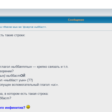
Сообщение
за «Фæлæ мын ме ’фсæртæ ныббаст».
ть такие строки:
 глагол
ныббæттын
— крепко связать и т.п.
творении?
ын) ныббаст
ОЙ
.
ол «ныббаст уын» (??)
опущен вспомогательный глагол
«ис»
.
, в котором есть такая строка:
ббаст?
 него инфинитив?