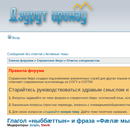
Вход
Сообщения без ответов
|
Активные темы
Список форумов
»
Справочное бюро
»
Ответы специалистов
Правила форума
Справочное бюро создано под влиянием аналогичных служб для других языков по
отвечают современные осетиноведы из СОГУ и СОГПИ.
Старайтесь руководствоваться здравым смыслом 
1.
Вопросы задавайте по теме форума и справочного бюро: осетинский язык, ос
2.
Банальные вопросы (простые переводы, вопросы с очевидными/общеизвестными
3.
Для своих вопросов
создавайте
новую тему
. Дайте теме понятное название.
Глагол «ныббæттын» и фраза «Фæлæ мы
Модераторы:
dziglo
,
Slavik