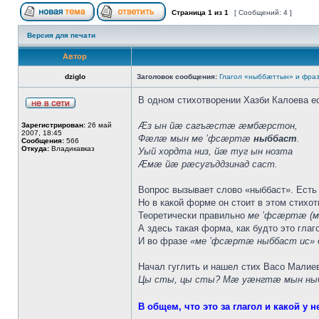
Страница
1
из
1
[ Сообщений: 4 ]
Версия для печати
Автор
dziglo
Заголовок сообщения:
Глагол «ныббæттын» и фра
В одном стихотворении Хазби Калоева ес
Æз ын йæ сагъæстæ æмбæрстон,
Зарегистрирован:
26 май
2007, 18:45
Фæлæ мын ме ’фсæртæ
ныббаст
.
Сообщения:
566
Откуда:
Владикавказ
Уый хордта низ, йæ туг ын нозта
Æмæ йæ рæсугъддзинад саст.
Вопрос вызывает слово «ныббаст». Есть
Но в какой форме он стоит в этом стихо
Теоретически правильно
ме ’фсæртæ (м
А здесь такая форма, как будто это глаг
И во фразе
«ме ’фсæртæ ныббаст ис»
Начал гуглить и нашел стих Васо Малиева
Цы сты, цы сты? Мæ уæнгтæ мын ны
В общем, что это за глагол и какой у