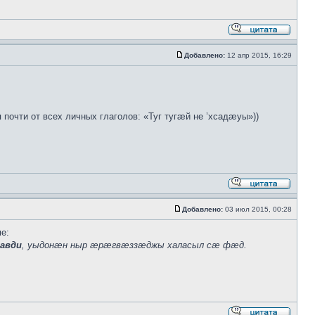
Добавлено:
12 апр 2015, 16:29
почти от всех личных глаголов: «Туг тугæй не ’хсадæуы»))
Добавлено:
03 июл 2015, 00:28
е:
давди
, уыдонæн ныр æрæгвæззæджы халасыл сæ фæд.