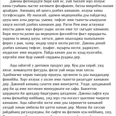
Давоны фитонцидтæ бирæ кæй ис, уый тыххæй хорз æххуыс
кæны гуыбыны лыстæг кæлмытæ фесафынæн, бæззы микробты ныхмæ
архайдæн. Амонынц æй цинга дзæбæх кæнынæн, æххуыс кæны
тугæфсисадæн. Иу ныхасæй, адæмон медицинæйы дзы пайдагонд
цæуы мин азты дæргъы, уыимæ, тæфсæг æмæ тъæнгты алыхуызон
хæцгæ низтæй дзæбæх кæнынæн дæр. Рагон Рим æмæ астæуккаг
æнусты давон хорз фæрæз уыдис ахсæн æмæ туг сыгъдæг кæнынæн.
Бирæ æнусты размæ цы медицинон фæллæйттæ фыст æрцыдысты,
уыдоны та амынд цæуы, зæгъгæ, давон ахъаззаджы хъахъхъæнæн
фæрæз у рын, халер, æндæр хæцгæ низты рæстæг. Давоны донæй
дзæбæх кæнынц тæфсæг, хуыфæг, хъуырты низтæ, радикулит,
æндыснæг æмæ æндæртæ. Пайда кæнæн дзы ис куыд нуазгæйæ,
хæргæйæ æмæ буар уымæй сæрдыны руаджы дæр.
Ацы зайæгой у диетикон продукт дæр. Куы дзы хæрай, уæд
æвзаг, комыкъултæ фæсудзы, фæлæ уый ницы зиан хæссы.
Адæймагмæ хæрын тынгдæр æрцæуы, организм та дзы хъæддыхдæр
фæвæййы. Хорз æххуыс у ахсæн æмæ тъæнгтæ расыгъдæг кæнынæн
дæр. Давонæй кæнынц салаттæ æмæ винегреттæ. Уæдæ, цæхджынæй
дæр йæ ад æмæ хосгæнæн миниуджытæ нæ сафы. Бынæттон
цæрджытæ йæ арæхдæр бацагурынц цæхдонæн. Давоны сыфтæ куы
нæма фæхъæбæр вæййынц, уæд хорз сты ногахст цыхтимæ чъиритæ
кæнынæн. Ацы зайæгойæ хостæ æмæ дзы хæринæгтæ кæнынæй
уæлдай зонын æмбæлы йæ цæттæ кæнын дæр. Махмæ йæ хæссын
райдайынц рагуалдзæджы, йæ сыфтæ ма фæлмæн куы вæййынц, уæд.