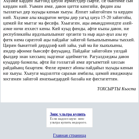
Хъуамæ кардæй лыггонд цæуой æрмæстдæр сыфтæ, сæ бынтимæ сын
кæрдæн нæй. Уымæн æмæ, давон цæттæ кæнгæйæ, фидæн азы
тыллæгыл дæр хъуыды кæнын хъæуы. Æппæт зайæгойтæн та кæрдæн
нæй. Хъуамæ алы квадратон метры дæр уагъд цæуа 15-20 зайæгойы,
цæмæй йæ мыггаг ма фесæфа. Хъыгагæн, ацы амынддзинæдтæ азæй-
азмæ ничи æххæст кæны. Кæй куыд фæнды, афтæ къахы давон, нæ
республикæйы æрдзхъахъхъæнæг органтæ та ныр ацал-ауал азы иу
фæтк нæма сарæзтой ацы пайдайаг зайæгой бахъахъхъæныны тыххæй.
Цæрæн бынæттæй дæрддзæф кæй зайы, уый ма йæ хъахъхъæны,
æндæр афонмæ бынсæфт фæуыдаид. Пайдайаг зайæгойæн уæлдай
фылдæр зиан хæссынц зыдгæнаг адæймæгтæ. Рагуалдзæджы давон
куыддæр базмæлы, афтæ йæ голлаггай æмæ æргъæмттæй хæссын
райдайынц базартæм. Фæлæ æрмæст абоны пайдайыл хъуыды кæнын
нæ хъæуы. Хъæугæ мадзæлттæ саразын æмбæлы, цæмæй æвæджиауы
хосгæнæн зайæгой æнæхъыгдардæй баззайа нæ фæстагæттæн.
ТОХСЫРТЫ Къоста
Зипс ультра купить
Если надоел шум-
зипс
ультра купить
недорого.
Главная страница