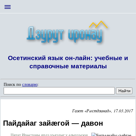
Осетинский язык он-лайн: учебные и
справочные материалы
Поиск по
словарю
:
Газет «Рæстдзинад», 17.03.2017
Пайдайаг зайæгой — давон
Цæгат Ирыстоны æрдз хъæздыг у алыхуызон