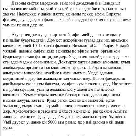
Давоны сыфтæ маргджын зайæгой джыджынайы (ландыш)
сыфты æнгæс кæй сты, уый тыххæй сæ кæрæдзийæ иртасын зонын
хъæуы. Ныртæккæ у давон цæттæ кæныны тæккæ афон. Бирæты
фæфæнды уалдзæджы фыццаг халæй тагъддæр фæхъæстæ уæвын æмæ
уымæн гæнæн дæр ис.
Ахуыргæндтæ куыд раиртæстой, афтæмæй давон хъæздыг у
пайдайаг буаргъæдтæй. Æрмæст аскорбины туагад дзы ис, апельсин
кæнæ лимонæй 10-15 хатты фылдæр. Витамин «С» — бирæ. Уымæй
уæлдай, давоны сыфты æмæ зæнджы ис эфиры зети, органикон
буаргъæдтæ æмæ фитонцидтæ дæр. Уыдон æппæтæйдæр æвдадзы хос
сты адæймаджы организмæн. Дохтыртæ хатгай давон амонынц куыд
адæймаджы организм сыгъдæггæнæн фæрæз. Пайда дзы кæнынц
алыхуызон микробты, иуæйиу низты ныхмæ. Уæдæ адæмон
медицинæйы дæр йæ ахадындзинад чысыл нæу. Давон фæхæрынц,
адæймаджы уазал куы бацæуы, хуыфгæ куы фæкæны, уæд. Йæ зæнгтæ
цы доны сфыцой, уый та æвдадзы хос у хъæдгæмттæ дзæбæх
кæнынæн. Хуымæтæджы нæм нæ баззад ныхас, давон авд низы
ныхмæ лæууы, зæгъгæ. Куыд рагон хосгæнæн зайæгой, афтæ
зындгонд уыдис суанг гермайнæгтæн, кельтæгтæн æмæ ромæгтæн
дæр. Археологион иртасæнтæ æххæст кæнгæйæ, разхæххон Альпты
давоны фæдтæ ссардæуыд адæймаджы незаманты цæрæн бынæтты.
Уый дзурæг у, давонæй 5000 азы размæ дæр пайдагонд кæй цыди,
ууыл.