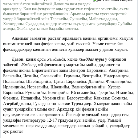
хæрынæн бæзгæ зайæгойтæй. Давон та нæм уæлдай
арæхдæр у. Кæм нæ фендзынæ ацы судзаг æмæ тæфгæнаг зайæгойы, ахæм
бынæттæ бирæ нæй нæ республикæйы. Арыхъы рæгъты хуссарвæрстæй
уæлдай бирæгæйттæй зайы Тарскæйы, Сунжæйы, Майрæмададжы,
Хæтæлдоны, Суададжы, æндæр хъæуты къуылдымты, уæлдайдæр Субийы
хъæды, Хъабагъуаты æмæ Бадзийы кæмтты.
Адæймаг зымæгон рæстæг æрлæмæгъ вæййы, организмы хъæугæ
витаминтæ кæй нал фæфаг кæны, уый тыххæй. Уымæ гæсгæ йæ
фæхъæддыхдæр кæнынæн æппæты хуыздæр мадзал у давон хæрын.
Давон, кæнæ
арсы хъæдындз
, кæнæ
хъæддаг нуры
у бирæазон
зайæгой. Æмбырд æй фæкæнынц мартъийы-майы, дидинæг та
фæкалы июны. Бирæгæйттæй зайы Центрон Европæйы: Австрийы,
Бельгийы, Чехийы, Словакийы, Германы, Венгрийы, Нидерландты,
Польшæйы, Швейцарийы; Цæгат Европæйы: Данийы, Финляндийы,
Ирландийы, Норвегийы, Швецийы, Великобританийы; Хуссар
Европæйы: Румынийы, Болгарийы, Югославийы, Грецийы, Италийы,
Францы, Испанийы, Украинæйы, Белоруссийы; Кавказы: Сомихы,
Азербайджаны, Гуырдзыстоны æмæ Турчы дæр. Хъæддаг давон зайы
суанг тундрæйы тæлмы онг. Арæхдæр æй фенæн вæййы
цæугæдæттæм æввахс дæлвæзты. Йæ сыфтæ уæлдай хæрзаддæр сты,
уæлдæфы температурæ 12-17 градусы куы вæййы, уæд. Уымæй
уæлæмæ сæ хæрзхъæддзинад æвзæрдæр кæнын райдайы, уæлдайдæр
хус рæстæг.