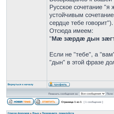
Русское сочетание "я 
устойчивым сочетание
сердце тебе говорит").
Отсюда имеем:
"
Мæ зæрдæ дын зæг
Если не "тебе", а "ва
"дын" в этой фразе до
Вернуться к началу
Показать сообщения за:
Поле 
Страница
1
из
1
[ 1 сообщение ]
Список форумов
»
Язык
»
Переведите, пожалуйста