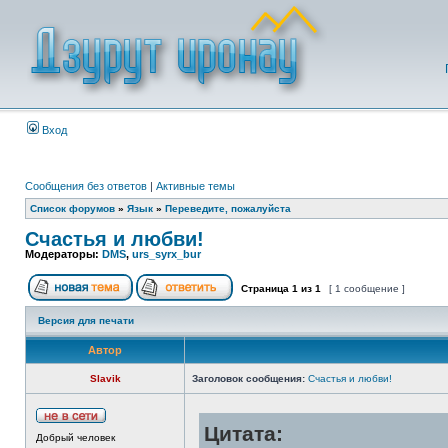
Вход
Сообщения без ответов
|
Активные темы
Список форумов
»
Язык
»
Переведите, пожалуйста
Счастья и любви!
Модераторы:
DMS
,
urs_syrx_bur
Страница
1
из
1
[ 1 сообщение ]
Версия для печати
Автор
Slavik
Заголовок сообщения:
Счастья и любви!
Цитата:
Добрый человек