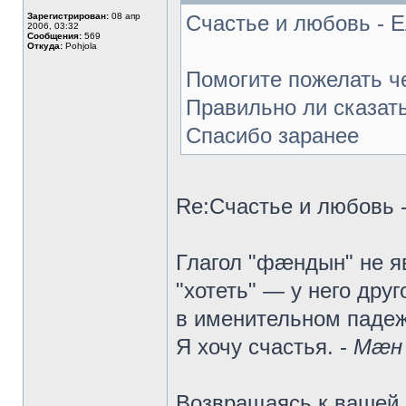
Зарегистрирован:
08 апр
Счастье и любовь - Е
2006, 03:32
Сообщения:
569
Откуда:
Pohjola
Помогите пожелать че
Правильно ли сказат
Спасибо заранее
Re:Счастье и любовь -
Глагол "фæндын" не я
"хотеть" — у него дру
в именительном падеж
Я хочу счастья. -
Мæн
Возвращаясь к вашей 