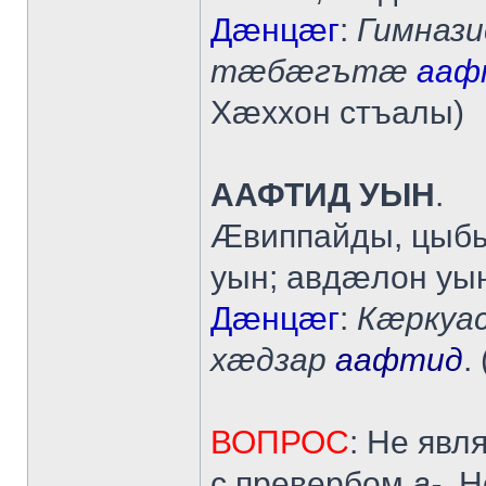
Дæнцæг
:
Гимназ
тæбæгътæ
ааф
Хæххон стъалы)
ААФТИД УЫН
.
Æвиппайды, цыб
уын; авдæлон уы
Дæнцæг
:
Кæркуа
хæдзар
аафтид
.
ВОПРОС
: Не явл
с превербом
а-
. 