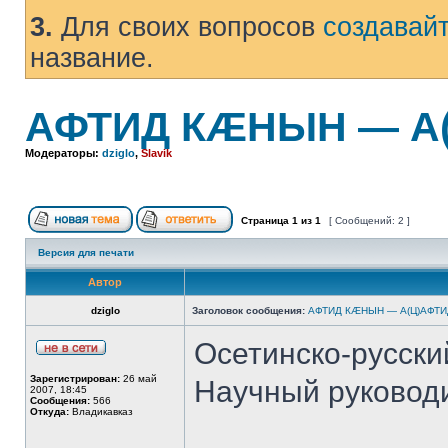
3.
Для своих вопросов
создавай
название.
АФТИД КÆНЫН — А
Модераторы:
dziglo
,
Slavik
Страница
1
из
1
[ Сообщений: 2 ]
Версия для печати
Автор
dziglo
Заголовок сообщения:
АФТИД КÆНЫН — А(Ц)АФТИ
Осетинско-русский
Зарегистрирован:
26 май
Научный руководит
2007, 18:45
Сообщения:
566
Откуда:
Владикавказ