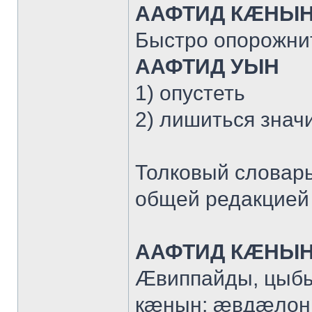
ААФТИД КÆНЫ
Быстро опорожни
ААФТИД УЫН
1) опустеть
2) лишиться знач
Толковый словарь
общей редакцией 
ААФТИД КÆНЫ
Æвиппайды, цыб
кæнын; æвдæлон