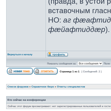
(правда, в устой
вставочным глас
НО:
аг фæафтид
фæйафтиддæр
).
Вернуться к началу
Показать сообщения за:
Поле 
Страница
1
из
1
[ Сообщений: 2 ]
Список форумов
»
Справочное бюро
»
Ответы специалистов
Кто сейчас на конференции
Сейчас этот форум просматривают: нет зарегистрированных пользователей и гости: