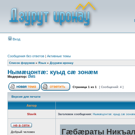
Вход
Сообщения без ответов
|
Активные темы
Список форумов
»
Язык
»
Дзурæм иронау
Нымæцонтæ: куыд сæ зонæм
Модератор:
DMS
Страница
1
из
1
[ Сообщений: 4 ]
Версия для печати
Автор
Slavik
Заголовок сообщения:
Нымæцонтæ: куыд сæ зонæ
Гæбæраты Никъала
Добрый человек