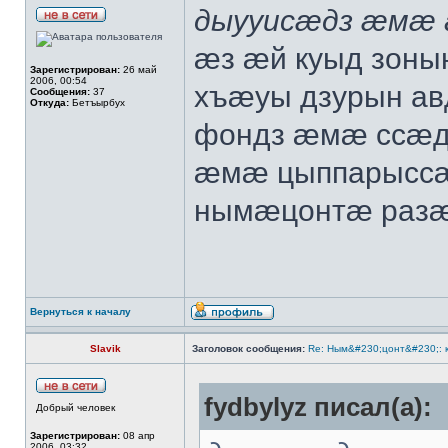
дыууисæдз æмæ 
æз æй куыд зоны
Зарегистрирован:
26 май
2006, 00:54
хъæуы дзурын ав
Сообщения:
37
Откуда:
Бетъырбух
фондз æмæ ссæдз
æмæ цыппарыссæ
нымæцонтæ разæй
Вернуться к началу
Slavik
Заголовок сообщения:
Re: Ным&#230;цонт&#230;: 
fydbylyz писал(а):
Добрый человек
Зарегистрирован:
08 апр
2006, 03:32