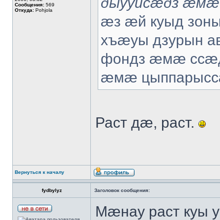
дыууисæдз æмæ
Сообщения:
569
Откуда:
Pohjola
æз æй куыд зон
хъæуы дзурын а
фондз æмæ ссæд
æмæ цыппарысс
Раст дæ, раст.
Вернуться к началу
fydbylyz
Заголовок сообщения:
Мæнау раст куы уа