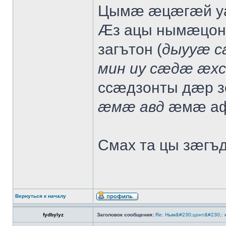
Цымæ æцæгæй у
Æз ацы нымæцо
загътон (
дыууæ с
мин иу сæдæ æхс
ссæдзонты дæр 
æмæ авд
æмæ аф
Смах та цы зæгъ
Вернуться к началу
fydbylyz
Заголовок сообщения:
Re: Ным&#230;цонт&#230;: 