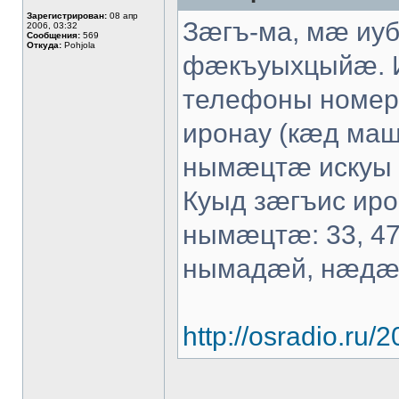
Зарегистрирован:
08 апр
Зæгъ-ма, мæ иу
2006, 03:32
Сообщения:
569
Откуда:
Pohjola
фæкъуыхцыйæ. 
телефоны номер
иронау (кæд маш
нымæцтæ искуы
Куыд зæгъис иро
нымæцтæ: 33, 47
нымадæй, нæдæ
http://osradio.r