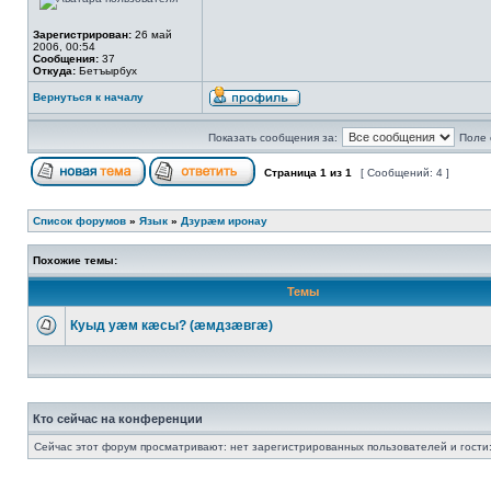
Зарегистрирован:
26 май
2006, 00:54
Сообщения:
37
Откуда:
Бетъырбух
Вернуться к началу
Показать сообщения за:
Поле 
Страница
1
из
1
[ Сообщений: 4 ]
Список форумов
»
Язык
»
Дзурæм иронау
Похожие темы:
Темы
Куыд уæм кæсы? (æмдзæвгæ)
Кто сейчас на конференции
Сейчас этот форум просматривают: нет зарегистрированных пользователей и гости: