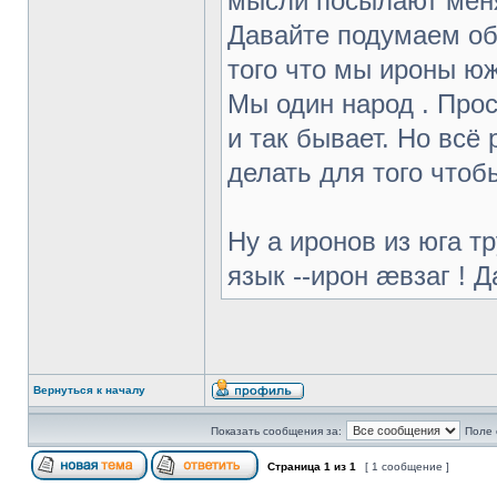
мысли посылают меня 
Давайте подумаем об
того что мы ироны юж
Мы один народ . Прос
и так бывает. Но всё 
делать для того что
Ну а иронов из юга тр
язык --ирон æвзаг ! 
Вернуться к началу
Показать сообщения за:
Поле 
Страница
1
из
1
[ 1 сообщение ]