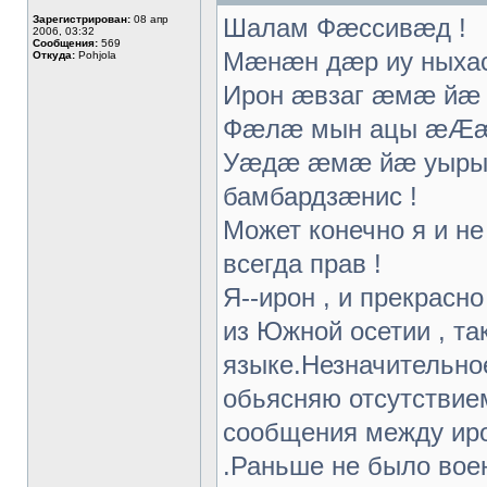
Зарегистрирован:
08 апр
Шалам Фæссивæд !
2006, 03:32
Сообщения:
569
Мæнæн дæр иу ныхас
Откуда:
Pohjola
Ирон æвзаг æмæ йæ 
Фæлæ мын ацы æÆæÆ
Уæдæ æмæ йæ уырыс
бамбардзæнис !
Может конечно я и не 
всегда прав !
Я--ирон , и прекрасно
из Южной осетии , та
языке.Незначительно
обьясняю отсутствием
сообщения между иро
.Раньше не было воен