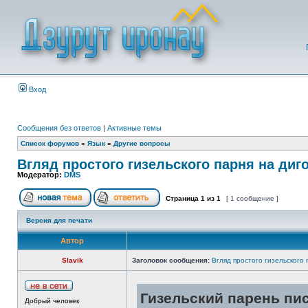
Вход
Сообщения без ответов
|
Активные темы
Список форумов
»
Язык
»
Другие вопросы
Вгляд простого гизельского парня на диг
Модератор:
DMS
Страница
1
из
1
[ 1 сообщение ]
Версия для печати
Автор
Slavik
Заголовок сообщения:
Вгляд простого гизельского 
Гизельский парень пис
Добрый человек