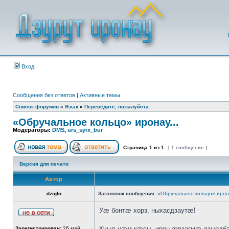
Вход
Сообщения без ответов
|
Активные темы
Список форумов
»
Язык
»
Переведите, пожалуйста
«Обручальное кольцо» иронау...
Модераторы:
DMS
,
urs_syrx_bur
Страница
1
из
1
[ 1 сообщение ]
Версия для печати
Автор
dziglo
Заголовок сообщения:
«Обручальное кольцо» ирона
Уæ бонтæ хорз, ныхасдзаутæ!
Куыд уæм кæсы, ирон æвзагмæ дзырдба
Зарегистрирован:
26 май