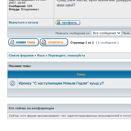
2007, 18:45
æви нæй?
Сообщения:
566
Откуда:
Владикавказ
Вернуться к началу
Показать сообщения за:
Поле 
Страница
1
из
1
[ 1 сообщение ]
Список форумов
»
Язык
»
Переведите, пожалуйста
Похожие темы:
Темы
Иронау "С наступающим Новым Годом" куыд у?
Кто сейчас на конференции
Сейчас этот форум просматривают: нет зарегистрированных пользователей и гости: