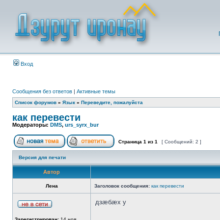
Вход
Сообщения без ответов
|
Активные темы
Список форумов
»
Язык
»
Переведите, пожалуйста
как перевести
Модераторы:
DMS
,
urs_syrx_bur
Страница
1
из
1
[ Сообщений: 2 ]
Версия для печати
Автор
Лена
Заголовок сообщения:
как перевести
дзæбæх у
Зарегистрирован:
14 ноя