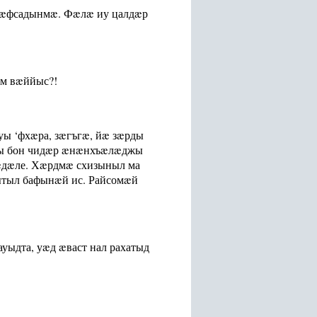
 æфсадынмæ. Фæлæ иу цалдæр
æм вæййыс?!
уы ‘фхæра, зæгъгæ, йæ зæрды
цы бон чидæр æнæнхъæлæджы
æдæле. Хæрдмæ схизыныл ма
ытыл бафынæй ис. Райсомæй
уыдта, уæд æваст нал рахатыд