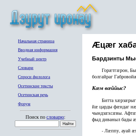
Начальная страница
Æцæг хаб
Вводная информация
Бардзинты Мыс
Учебный центр
Словари
Горæтгæрон, Б
болгайраг Габровой
Спроси филолога
Осетинские тексты
Кæм вæййыс?
Осетинская речь
Битта хæрзæрыг
Форум
йæ царды фæндаг нæ
чындзæхсæвы. Афтæ
Поиск по
словарю
:
фыд диваныл бады æ
- Лæппу, ауай 