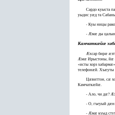
Сардо куыста п
уыдис уæд та Сабан
- Куы ницы рак
- Æмæ ды цалын
Камчаткæйæ хаб
Æхсар бирæ æзт
Æмæ Ирыстоны, йæ 
«исты хорз хабармæ
телефонæй. Хъæуты 
Цæвиттон, сæ х
Камчаткæйæ.
- Ало, чи дæ? Æ
- О, гъеуый дæн
- Æмæ куыд сту