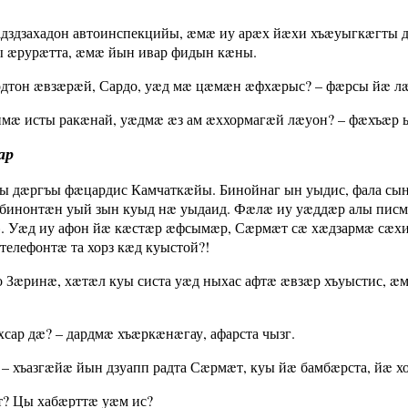
адздзахадон автоинспекцийы, æмæ иу арæх йæхи хъæуыгкæгты д
ы æрурæтта, æмæ йын ивар фидын кæны.
одтон æвзæрæй, Сардо, уæд мæ цæмæн æфхæрыс? – фæрсы йæ л
мæ исты ракæнай, уæдмæ æз ам æххормагæй лæуон? – фæхъæр ыл
ар
ы дæргъы фæцардис Камчаткæйы. Бинойнаг ын уыдис, фала сын 
бинонтæн уый зын куыд нæ уыдаид. Фæлæ иу уæддæр алы пис
». Уæд иу афон йæ кæстæр æфсымæр, Сæрмæт сæ хæдзармæ сæх
телефонтæ та хорз кæд куыстой?!
о Зæринæ, хæтæл куы систа уæд ныхас афтæ æвзæр хъуыстис, æм
хсар дæ? – дардмæ хъæркæнæгау, афарста чызг.
 – хъазгæйæ йын дзуапп радта Сæрмæт, куы йæ бамбæрста, йæ хо
т? Цы хабæрттæ уæм ис?