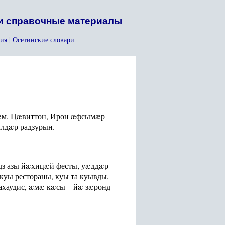
 и справочные материалы
ия
|
Осетинские словари
æм. Цæвиттон, Ирон æфсымæр
лдæр радзурын.
дз азы йæхицæй фесты, уæддæр
уы рестораны, куы та куывды,
хаудис, æмæ кæсы – йæ зæронд