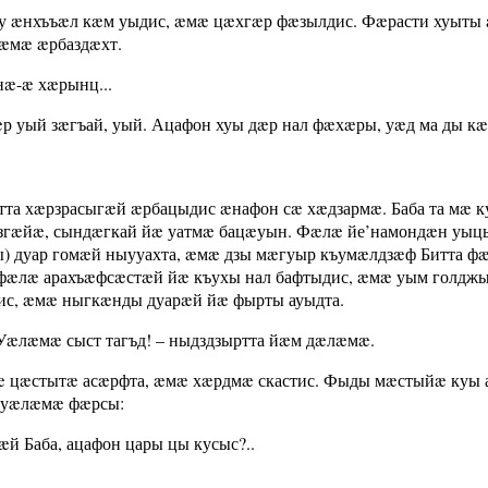
ау æнхъъæл кæм уыдис, æмæ цæхгæр фæзылдис. Фæрасти хуыты
æмæ æрбаздæхт.
 нæ-æ хæрынц...
р уый зæгъай, уый. Ацафон хуы дæр нал фæхæры, уæд ма ды к
тта хæрзрасыгæй æрбацыдис æнафон сæ хæдзармæ. Баба та мæ к
дзгæйæ, сындæгкай йæ уатмæ бацæуын. Фæлæ йе’намондæн уы
) дуар гомæй ныууахта, æмæ дзы мæгуыр къумæлдзæф Битта ф
фæлæ арахъæфсæстæй йæ къухы нал бафтыдис, æмæ уым голдж
 ис, æмæ ныгкæнды дуарæй йæ фырты ауыдта.
 Уæлæмæ сыст тагъд! – ныдздзыртта йæм дæлæмæ.
æ цæстытæ асæрфта, æмæ хæрдмæ скастис. Фыды мæстыйæ куы а
 уæлæмæ фæрсы:
æй Баба, ацафон цары цы кусыс?..