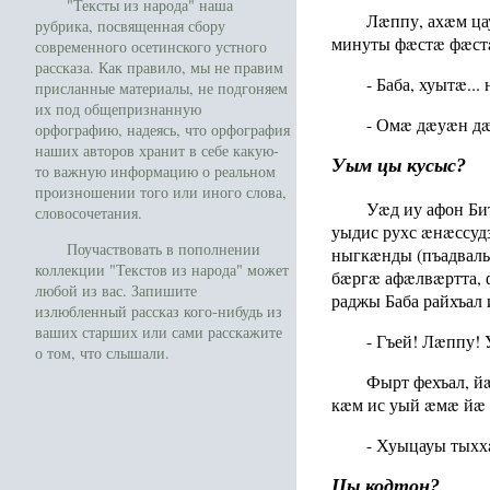
"Тексты из народа" наша
Лæппу, ахæм ц
рубрика, посвященная сбору
минуты фæстæ фæст
современного осетинского устного
рассказа. Как правило, мы не правим
- Баба, хуытæ...
присланные материалы, не подгоняем
их под общепризнанную
- Омæ дæуæн дæ
орфографию, надеясь, что орфография
наших авторов хранит в себе какую-
Уым цы кусыс?
то важную информацию о реальном
произношении того или иного слова,
Уæд иу афон Би
словосочетания.
уыдис рухс æнæссу
Поучаствовать в пополнении
ныгкæнды (пъадвалы
коллекции "Текстов из народа" может
бæргæ афæлвæртта, 
любой из вас. Запишите
раджы Баба райхъал
излюбленный рассказ кого-нибудь из
ваших старших или сами расскажите
- Гъей! Лæппу!
о том, что слышали.
Фырт фехъал, й
кæм ис уый æмæ йæ
- Хуыцауы тыхх
Цы кодтон?