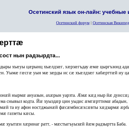
Осетинский язык он-лайн: учебные
Осетинский форум
|
Осетинская Википед
æрттæ
ост нын радзырдта...
ыдыры хъæуы цæрынц хъæлдзæг, хæрзæгъдау æмæ цыргъзонд ад
æн. Уымæ гæсгæ уын мæ зæрды ис сæ хъæлдзæг хабæрттæй иу ца
онæй нырмæ ануазын, ахæрын уарзта. Æмæ кæд ныр йæ дуиссæ
ма снывыл кодта. Йæ хуыздæр цин уыдис æмгæрттимæ абадын, к
мæй та иу афон ностджынæй фæсæмбисæхсæвты хæдзармæ æрба
мæ газзеты кæсы.
æмæ хуытæн хæринаг ратт, - мæстыгъуызæй йæм радзыртта Баба.