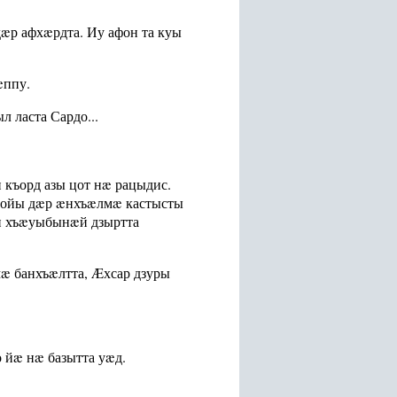
æр афхæрдта. Иу афон та куы
æппу.
 ласта Сардо...
къорд азы цот нæ рацыдис.
мойы дæр æнхъæлмæ кастысты
и хъæуыбынæй дзыртта
æ банхъæлтта, Æхсар дзуры
 йæ нæ базытта уæд.