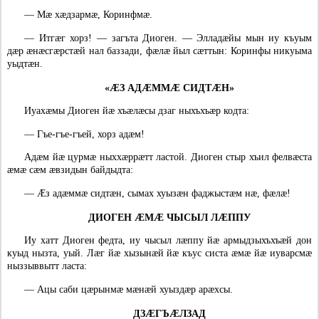
—
Мæ хæдзармæ, Коринфмæ.
—
Итгæг хорз! — загъта Диоген. — Элладæйы мын иу къуым
дæр æнæсгæрстæй нал баззади, фæлæ йыл сæттын: Коринфы никуыма
уыдтæн.
«ÆЗ АДÆММÆ СИДТÆН»
Иуахæмы Диоген йæ хъæлæсы дзаг ныхъхъæр кодта:
—
Гъе-гъе-гъей, хорз адæм!
Адæм йæ цурмæ ныххæррæтт ластой. Диоген стыр хъил фелвæста
æмæ сæм æвзидын байдыдта:
—
Ӕз адæммæ сидтæн, сымах хуызæн фаджыстæм нæ, фæлæ!
ДИОГЕН ÆМÆ ЧЫСЫЛ ЛÆППУ
Иу хатт Диоген федта, иу чысыл лæппу йæ армыдзыхъхъæй дон
куыд нызта, уый. Лæг йæ хызынæй йæ къус систа æмæ йæ иуварсмæ
ныззыввытт ласта:
—
Ацы саби цæрынмæ мæнæй хуыздæр арæхсы.
ДЗÆГЪÆЛЗАД