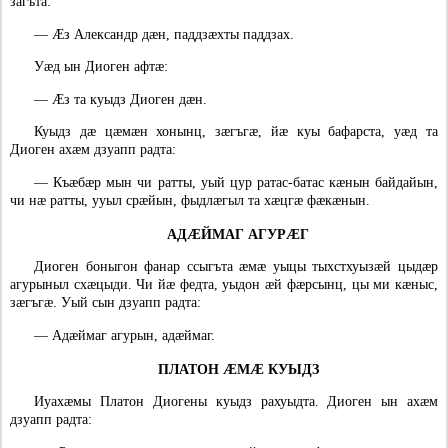
загъта:
—
Ӕз Александр дæн, паддзæхты паддзах.
Уæд ын Диоген афтæ:
—
Ӕз та куыдз Диоген дæн.
Куыдз дæ цæмæн хонынц, зæгъгæ, йæ куы бафарста, уæд та
Диоген ахæм дзуапп радта:
—
Къæбæр мын чи ратты, уый цур ратас-батас кæнын байдайын,
чи нæ ратты, ууыл срæйын, фыдлæгыл та хæцгæ фæкæнын.
АДÆЙМАГ АГУРÆГ
Диоген боныгон фанар ссыгъта æмæ уыцы тыхстхуызæй цыдæр
агурыныл схæцыди. Чи йæ федта, уыдон æй фæрсынц, цы ми кæныс,
зæгъгæ. Уый сын дзуапп радта:
—
Адæймаг агурын, адæймаг.
ПЛАТОН ÆМÆ КУЫДЗ
Иуахæмы Платон Диогены куыдз рахуыдта. Диоген ын ахæм
дзуапп радта: