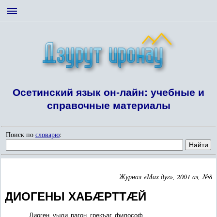
Осетинский язык он-лайн: учебные и
справочные материалы
Поиск по
словарю
:
Журнал «Мах дуг», 2001 аз, №8
ДИОГЕНЫ ХАБÆРТТÆЙ
Диоген уыди рагон грекъаг философ.