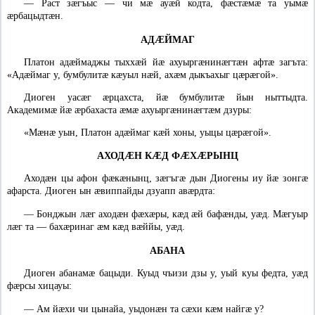
—
Раст зæгъыс — чи мæ ауæй кодта, фæстæмæ та уымæ
æрбацыдтæн.
АДÆЙМАГ
Платон адæймаджы тыххæй йæ ахуыргæнинæгтæн афтæ загъта:
«Адæймаг у, бумбулитæ кæуыл нæй, ахæм дыкъахыг цæрæгой».
Диоген уасæг æрцахста, йæ бумбулитæ йын ныттыдта.
Академимæ йæ æрбахаста æмæ ахуыргæнинæгтæм дзуры:
«Мæнæ уын, Платон адæймаг кæй хоны, уыцы цæрæгой».
АХОДÆН КÆД ФÆХÆРЫНЦ
Аходæн цы афон фæкæнынц, зæгъгæ дын Диогены иу йæ зонгæ
афарста. Диоген ын æвиппайды дзуапп авæрдта:
—
Бонджын лæг аходæн фæхæры, кæд æй бафæнды, уæд. Мæгуыр
лæг та — бахæринаг æм кæд вæййы, уæд.
АБАНА
Диоген абанамæ бацыди. Куыд чъизи дзы у, уый куы федта, уæд
фæрсы хицауы:
—
Ам йæхи чи цынайа, уыдонæн та сæхи кæм найгæ у?