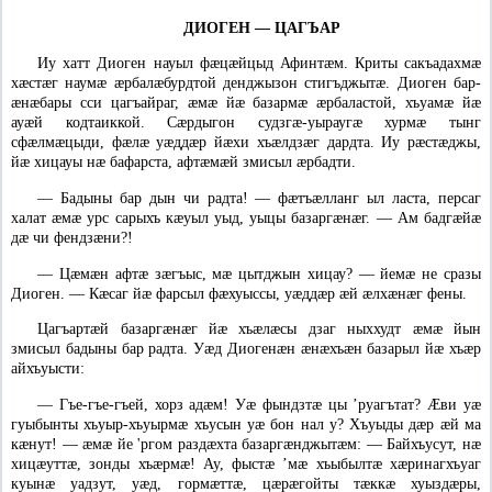
ДИОГЕН — ЦАГЪАР
Иу хатт Диоген науыл фæцæйцыд Афинтæм. Криты сакъадахмæ
хæстæг наумæ æрбалæбурдтой денджызон стигъджытæ. Диоген бар-
æнæбары сси цагъайраг, æмæ йæ базармæ æрбаластой, хъуамæ йæ
ауæй кодтаиккой. Сæрдыгон судзгæ-уыраугæ хурмæ тынг
сфæлмæцыди, фæлæ уæддæр йæхи хъæлдзæг дардта. Иу рæстæджы,
йæ хицауы нæ бафарста, афтæмæй змисыл æрбадти.
—
Бадыны бар дын чи радта! — фæтъæлланг ыл ласта, персаг
халат æмæ урс сарыхъ кæуыл уыд, уыцы базаргæнæг. — Ам бадгæйæ
дæ чи фендзæни?!
—
Цæмæн афтæ зæгъыс, мæ цытджын хицау? — йемæ не сразы
Диоген. — Кæсаг йæ фарсыл фæхуыссы, уæддæр æй æлхæнæг фены.
Цагъартæй базаргæнæг йæ хъæлæсы дзаг ныххудт æмæ йын
змисыл бадыны бар радта. Уæд Диогенæн æнæхъæн базарыл йæ хъæр
айхъуысти:
—
Гъе-гъе-гъей, хорз адæм! Уæ фындзтæ цы ’руагътат? Ӕви уæ
гуыбынты хъуыр-хъуырмæ хъусын уæ бон нал у? Хъуыды дæр æй ма
кæнут! — æмæ йе 'ргом раздæхта базаргæнджытæм: — Байхъусут, нæ
хицæуттæ, зонды хъæрмæ! Ау, фыстæ ’мæ хъыбылтæ хæринагхъуаг
куынæ уадзут, уæд, гормæттæ, цæрæгойты тæккæ хуыздæры,