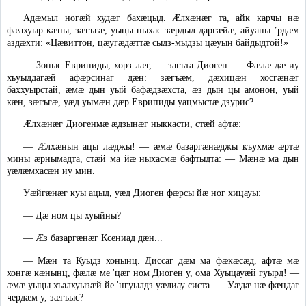
Адæмыл ногæй худæг бахæцыд. Ӕлхæнæг та, айк карчы нæ
фæахуыр кæны, зæгъгæ, уыцы ныхас зæрдыл даргæйæ, айуаны ’рдæм
аздæхти: «Цæвиттон, цæугæдæттæ сыдз-мыдзы цæуын байдыдтой!»
—
Зоныс Еврипиды, хорз лæг, — загъта Диоген. — Фæлæ дæ иу
хъуыддагæй афæрсинаг дæн: зæгъæм, дæхицæн хосгæнæг
баххуырстай, æмæ дын уый бафæдзæхста, æз дын цы амонон, уый
кæн, зæгъгæ, уæд уымæн дæр Еврипиды уацмыстæ дзурис?
Ӕлхæнæг Диогенмæ æдзынæг ныккасти, стæй афтæ:
—
Ӕлхæнын ацы лæджы! — æмæ базаргæнæджы къухмæ æртæ
мины æрнымадта, стæй ма йæ ныхасмæ бафтыдта: — Мæнæ ма дын
уæлæмхасæн иу мин.
Уæйгæнæг куы ацыд, уæд Диоген фæрсы йæ ног хицауы:
—
Дæ ном цы хуыйны?
—
Ӕз базаргæнæг Ксениад дæн...
—
Мæн та Куыдз хонынц. Диссаг дæм ма фæкæсæд, афтæ мæ
хонгæ кæнынц, фæлæ ме 'цæг ном Диоген у, ома Хуыцауæй гуырд! —
æмæ уыцы хъалхуызæй йе 'нгуылдз уæлиау систа. — Уæдæ нæ фæндаг
чердæм у, зæгъыс?