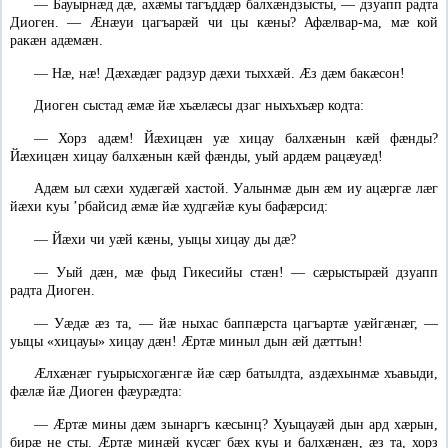
—
Бауырнæд дæ, ахæмы тагъддæр балхæндзысты, — дзуапп радта
Диоген. — Ӕнæуи цагъарæй чи цы кæны? Афæлвар-ма, мæ кой
ракæн адæмæн.
—
Нæ, нæ! Дæхæдæг радзур дæхи тыххæй. Ӕз дæм бакæсон!
Диоген сыстад æмæ йæ хъæлæсы дзаг ныхъхъæр кодта:
—
Хорз адæм! Йæхицæн уæ хицау балхæнын кæй фæнды?
Йæхицæн хицау балхæнын кæй фæнды, уый ардæм рацæуæд!
Адæм ыл сæхи худæгæй хастой. Уалынмæ дын æм иу ацæргæ лæг
йæхи куы ’рбайсид æмæ йæ худгæйæ куы бафæрсид:
—
Йæхи чи уæй кæны, уыцы хицау ды дæ?
—
Уый дæн, мæ фыд Гикесийы стæн! — сæрыстырæй дзуапп
радта Диоген.
—
Уæдæ æз та, — йæ ныхас баппæрста цагъартæ уæйгæнæг, —
уыцы «хицауы» хицау дæн! Ӕртæ миныл дын æй дæттын!
Ӕлхæнæг гуырысхогæнгæ йæ сæр батылдта, аздæхынмæ хъавыди,
фæлæ йæ Диоген фæурæдта:
—
Ӕртæ мины дæм зынаргъ кæсынц? Хуыцауæй дын ард хæрын,
бирæ не сты. Ӕртæ минæй кусæг бæх куы и балхæнæн, æз та, хорз