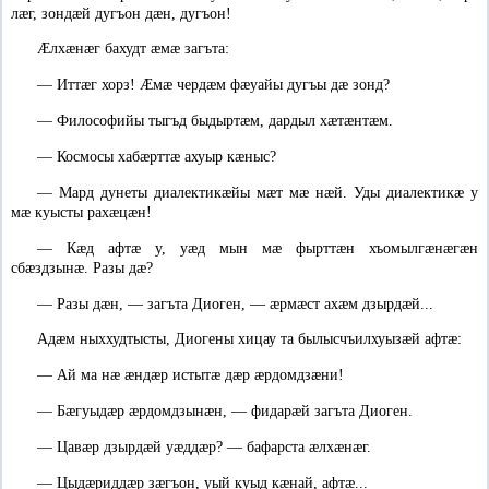
лæг, зондæй дугъон дæн, дугъон!
Ӕлхæнæг бахудт æмæ загъта:
—
Иттæг хорз! Ӕмæ чердæм фæуайы дугъы дæ зонд?
—
Философийы тыгъд быдыртæм, дардыл хæтæнтæм.
—
Космосы хабæрттæ ахуыр кæныс?
—
Мард дунеты диалектикæйы мæт мæ нæй. Уды диалектикæ у
мæ куысты рахæцæн!
—
Кæд афтæ у, уæд мын мæ фырттæн хъомылгæнæгæн
сбæздзынæ. Разы дæ?
—
Разы дæн, — загъта Диоген, — æрмæст ахæм дзырдæй...
Адæм ныххудтысты, Диогены хицау та былысчъилхуызæй афтæ:
—
Ай ма нæ æндæр истытæ дæр æрдомдзæни!
—
Бæгуыдæр æрдомдзынæн, — фидарæй загъта Диоген.
—
Цавæр дзырдæй уæддæр? — бафарста æлхæнæг.
—
Цыдæриддæр зæгъон, уый куыд кæнай, афтæ...