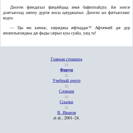
Диоген фæндагыл фæцæйцыд æмæ бафиппайдта: йæ зонгæ
дзæгъæлзад лæппу дуртæ æхсы цæуджытыл. Диоген ыл фæтъæлланг
кодта:
—
Цы ми кæныс, хæрæджы æфтыддаг?! Афтæмæй дæ дур
æнæнхъæлæджы дæ фыды сæрыл куы суайа, уæд та!
Главная страница
:::
Форум
:::
Учебный центр
:::
Словари
:::
Ссылки
:::
В. Иванов
et al.
, 2001–24.