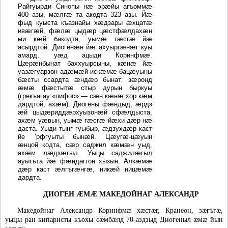
Райгуырди Синопы нæ эрæйы агъоммæ
400 азы, мæлгæ та акодта 323 азы. Йæ
фыд куыста къазнайы хæдзары æхцатæ
ивæгæй, фæлæ цыдæр цæстфæлдахæн
ми кæй бакодта, уымæ гæсгæ йæ
асырдтой. Диогенæн йæ ахуыргæнæг куы
амард, уæд ацыди Коринфмæ.
Цæрæнбынат баххуырсыны, кæнæ йæ
уазæгуарзон адæмæй искæмæ бацæуыны
бæсты ссардта æндæр бынат: зæронд
æмæ фæстытæ стыр дурын быркуы
(грекъагау «пифос» — сæн кæнæ хор кæм
дардтой, ахæм). Диогены фæндыд, æрдз
æй цыдæриддæрхуызонæй сфæлдыста,
ахæм уæвын, уымæ гæсгæ йæхи дæр нæ
даста. Уыди тынг гуыбыр, æдзухдæр каст
йе ’рфгуыты бынæй. Цæугæ-цæуын
æнцой кодта, сæр саджил кæмæн уыд,
ахæм лæдзæгыл. Уыцы саджилæгыл
ауыгъта йæ фæндаггон хызын. Алкæмæ
дæр каст æлгъгæнгæ, никæй ницæмæ
дардта.
ДИОГЕН
Ӕ
М
Ӕ
МАКЕДОЙНАГ
АЛЕКСАНДР
Македойнаг Александр Коринфмæ хæстæг, Кранеон, зæгъгæ,
уыцы ран кипаристы къохы сæмбæлд 70-аздзыд Диогеныл æмæ йын