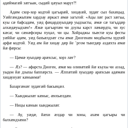
адæймагæй зæгъын, сыдæй цæуыл марут?!
Адæм схор-хор кодтой цагъарæй, хицауæй, худæг сыл бахæцыд.
Уæйгæнджытæм хардзау æркаст æмæ загътой: «Ацы лæг раст зæгъы,
куы сæ бафсадæм, уæд фæцардхуыздæр уыдзысты, æмæ сæ тагъддæр
алхæдæуыдзæн!» Ӕмæ цагъартæн чи дзулы карст лæвæрдта, чи хус
кæсаг, чи сæнæфсиры пуцал, чи цы. Хойраджы хъæстæ куы фесты
уæййаг адæм, уæд бахъæлдзæг сты æмæ Диогенæн мидбылты худтæй
арфæ кодтой. Уæд æм йæ хицау дæр йе ’ргом тынгдæр аздæхта æмæ
йæ фæрсы:
—
Цæмæ хуыздæр арæхсыс, хорз лæг?
—
Ӕз? — афарста Диоген, æмæ ма оливæтæй йæ къухы чи аззад,
уыдон йæ дзыхы баппæрста. — Ӕппæтæй хуыздæр арæхсын адæмæн
хицауиуæг кæнынмæ!
Базаргæнæг худæгæй бакъæцæл.
—
Хынджылæг кæныс, æнхъæлдæн.
—
Ницы кæнын хынджылæг.
—
Ау, уæдæ, йæхи æлдар чи хоны, ахæм цагъары чи
балхæндзæни?