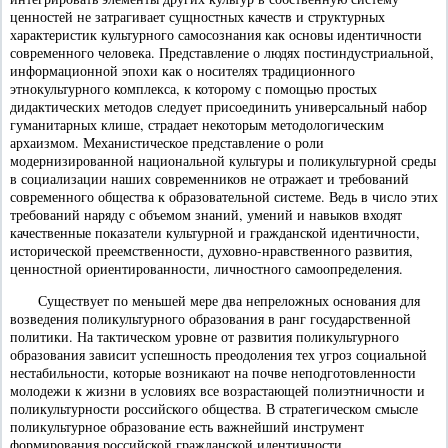
ценностей не затрагивает сущностных качеств и структурных
характеристик культурного самосознания как основы идентичности
современного человека. Представление о людях постиндустриальной,
информационной эпохи как о носителях традиционного
этнокультурного комплекса, к которому с помощью простых
дидактических методов следует присоединить универсальный набор
гуманитарных клише, страдает некоторым методологическим
архаизмом. Механистическое представление о роли
модернизированной национальной культуры и поликультурной среды
в социализации наших современников не отражает и требований
современного общества к образовательной системе. Ведь в число этих
требований наряду с объемом знаний, умений и навыков входят
качественные показатели культурной и гражданской идентичности,
исторической преемственности, духовно-нравственного развития,
ценностной ориентированности, личностного самоопределения.
Существует по меньшей мере два непреложных основания для
возведения поликультурного образования в ранг государственной
политики. На тактическом уровне от развития поликультурного
образования зависит успешность преодоления тех угроз социальной
нестабильности, которые возникают на почве неподготовленности
молодежи к жизни в условиях все возрастающей полиэтничности и
поликультурности российского общества. В стратегическом смысле
поликультурное образование есть важнейший инструмент
формирования российской гражданской идентичности.