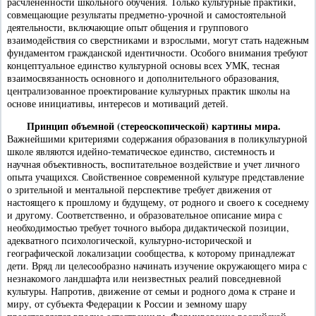
расчлененности школьного обучения. Только культурные практики,
совмещающие результаты предметно-урочной и самостоятельной
деятельности, включающие опыт общения и группового
взаимодействия со сверстниками и взрослыми, могут стать надежным
фундаментом гражданской идентичности. Особого внимания требуют
концептуальное единство культурной основы всех УМК, тесная
взаимосвязанность основного и дополнительного образования,
централизованное проектирование культурных практик школы на
основе инициативы, интересов и мотиваций детей.
Принцип объемной (стереоскопической) картины мира.
Важнейшими критериями содержания образования в поликультурной
школе являются идейно-тематическое единство, системность и
научная объективность, воспитательное воздействие и учет личного
опыта учащихся. Свойственное современной культуре представление
о зрительной и ментальной перспективе требует движения от
настоящего к прошлому и будущему, от родного и своего к соседнему
и другому. Соответственно, и образовательное описание мира с
необходимостью требует точного выбора дидактической позиции,
адекватного психологической, культурно-исторической и
географической локализации сообщества, к которому принадлежат
дети. Вряд ли целесообразно начинать изучение окружающего мира с
незнакомого ландшафта или неизвестных реалий повседневной
культуры. Напротив, движение от семьи и родного дома к стране и
миру, от субъекта Федерации к России и земному шару