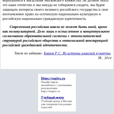
вернувшейся к масштабам Московского княжества, он должен знать:
это наше отечество и мы никуда не собираемся уходить, мы будем
защищать интересы своего великого российского государства и свое
неотъемлемое право на осетинскую национально-культурную и
российскую национально-гражданскую идентичность.
Современная российская школа не может быть иной, кроме
как поликультурной. Дело лишь в осмысленном и концептуальном
согласовании образовательной системы с этнополитической
структурой российского общества и оптимальной конструкцией
российской гражданской идентичности.
Текст по изданию:
Бзаров Р.С. Из истории аланской культуры
.
М., 2014
Https://englex.ru
Онлайн школа
английского с реальными
результатами:
https://englex.ru
.
Учебный центр
Учебный центр
в Москве
для специалистов разных
отраслей.