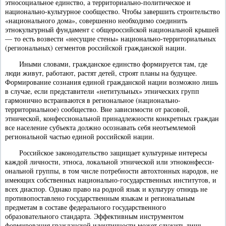
этносоциальное единство, а территориально-политическое и
национально-культурное сообщество. Чтобы завершить строительство
«национального дома», совершенно необходимо соединить
этнокультурный фундамент с общероссийской национальной крышей
— то есть возвести «несущие стены» национально-территориальных
(региональных) сегментов российской гражданской нации.
Иными словами, гражданское единство формируется там, где
люди живут, работают, растят детей, строят планы на будущее.
Формирование сознания единой гражданской нации возможно лишь
в случае, если представители «нетитульных» этнических групп
гармонично встраиваются в региональное (национально-
территориальное) сообщество. Вне зависимости от расовой,
этнической, конфессиональной принадлежности конкретных граждан
все население субъекта должно осознавать себя неотъемлемой
региональной частью единой российской нации.
Российское законодательство защищает культурные интересы
каждой личности, этноса, локальной этнической или этноконфесси-
ональной группы, в том числе потребности автохтонных народов, не
имеющих собственных национально-государственных институтов, и
всех диаспор. Однако право на родной язык и культуру отнюдь не
противопоставлено государственным языкам и региональным
предметам в составе федерального государственного
образовательного стандарта. Эффективным инструментом
формирования гражданской идентичности может служить лишь