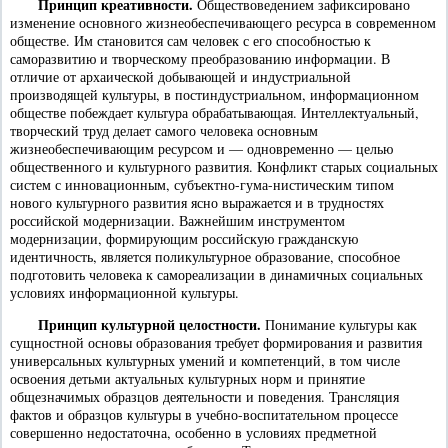
Принцип креативности.
Обществоведением зафиксировано
изменение основного жизнеобеспечивающего ресурса в современном
обществе. Им становится сам человек с его способностью к
саморазвитию и творческому преобразованию информации. В
отличие от архаической добывающей и индустриальной
производящей культуры, в постиндустриальном, информационном
обществе побеждает культура обрабатывающая. Интеллектуальный,
творческий труд делает самого человека основным
жизнеобеспечивающим ресурсом и — одновременно — целью
общественного и культурного развития. Конфликт старых социальных
систем с инновационным, субъектно-гума-нистическим типом
нового культурного развития ясно выражается и в трудностях
российской модернизации. Важнейшим инструментом
модернизации, формирующим российскую гражданскую
идентичность, является поликультурное образование, способное
подготовить человека к самореализации в динамичных социальных
условиях информационной культуры.
Принцип культурной целостности.
Понимание культуры как
сущностной основы образования требует формирования и развития
универсальных культурных умений и компетенций, в том числе
освоения детьми актуальных культурных норм и принятие
общезначимых образцов деятельности и поведения. Трансляция
фактов и образцов культуры в учебно-воспитательном процессе
совершенно недостаточна, особенно в условиях предметной