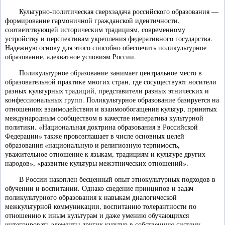
Культурно-политическая сверхзадача российского образования —
формирование гармоничной гражданской идентичности,
соответствующей историческим традициям, современному
устройству и перспективам укрепления федеративного государства.
Надежную основу для этого способно обеспечить поликультурное
образование, адекватное условиям России.
Поликультурное образование занимает центральное место в
образовательной практике многих стран, где сосуществуют носители
разных культурных традиций, представители разных этнических и
конфессиональных групп. Поликультурное образование базируется на
отношениях взаимодействия и взаимообогащения культур, принятых
международным сообществом в качестве императива культурной
политики. «Национальная доктрина образования в Российской
Федерации» также провозглашает в числе основных целей
образования «национальную и религиозную терпимость,
уважительное отношение к языкам, традициям и культуре других
народов», «развитие культуры межэтнических отношений».
В России накоплен бесценный опыт этнокультурных подходов в
обучении и воспитании. Однако сведение принципов и задач
поликультурного образования к навыкам диалогической
межкультурной коммуникации, воспитанию толерантности по
отношению к иным культурам и даже умению обучающихся
интегрировать элементы других культур в собственную систему