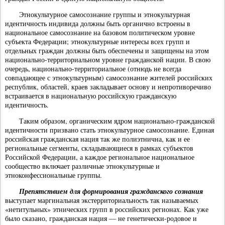
Этнокультурное самосознание группы и этнокультурная
идентичность индивида должны быть органично встроены в
национальное самосознание на базовом политическом уровне
субъекта Федерации; этнокультурные интересы всех групп и
отдельных граждан должны быть обеспечены и защищены на этом
национально-территориальном уровне гражданской нации. В свою
очередь, национально-территориальное (отнюдь не всегда
совпадающее с этнокультурным) самосознание жителей российских
республик, областей, краев закладывает основу и непротиворечиво
встраивается в национальную российскую гражданскую
идентичность.
Таким образом, органическим ядром национально-гражданской
идентичности призвано стать этнокультурное самосознание. Единая
российская гражданская нация так же полиэтнична, как и ее
региональные сегменты, складывающиеся в рамках субъектов
Российской Федерации, а каждое региональное национальное
сообщество включает различные этнокультурные и
этноконфессиональные группы.
Препятствием для формирования гражданского сознания
выступает маргинальная экстерриториальность так называемых
«нетитульных» этнических групп в российских регионах. Как уже
было сказано, гражданская нация — не генетически-родовое и