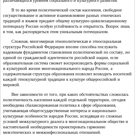
различающихся уровнем социального и культурного развития.
В то же время полиэтнический состав населения, свободное
сосуществование и активное взаимовлияние разных этнических
традиций и языков придают общему культурно-цивилизационному
потенциалу России особую устойчивость и открытость. Вопрос лишь
в том, как распорядиться этим уникальным потенциалом.
Сложная, многомерная этнополитическая и этносоциальная
структура Российской Федерации вполне способна послужить
надежным фундаментом становления полиэтнической по составу, но
единой по гражданской идентичности российской нации, если
образовательная система сможет воспроизводить формы социальной
и культурной жизни многонационального народа России, а
содержательная структура образования позволит возводить носителей
каждой этнокультурной традиции к культуре общероссийской и
мировой.
Вне зависимости от того, при каких обстоятельствах сложилась
полиэтничность населения каждой отдельной территории, сегодня
необходима сбалансированная политика в сфере образования,
учитывающая общегосударственные интересы и национально-
культурные особенности народов России, исходящая из сложных
условий межкультурного диалога в многонациональном обществе и
настоятельной необходимости проектировать гармонию
межэтнических и межконфессиональных отношений.