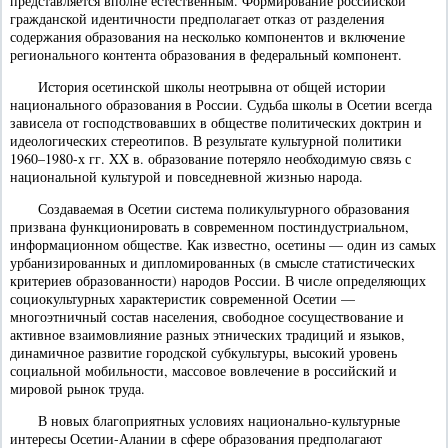
представляется вполне естественным. Формирование российской
гражданской идентичности предполагает отказ от разделения
содержания образования на несколько компонентов и включение
регионального контента образования в федеральный компонент.
История осетинской школы неотрывна от общей истории
национального образования в России. Судьба школы в Осетии всегда
зависела от господствовавших в обществе политических доктрин и
идеологических стереотипов. В результате культурной политики
1960–1980-х гг. XX в. образование потеряло необходимую связь с
национальной культурой и повседневной жизнью народа.
Создаваемая в Осетии система поликультурного образования
призвана функционировать в современном постиндустриальном,
информационном обществе. Как известно, осетины — один из самых
урбанизированных и дипломированных (в смысле статистических
критериев образованности) народов России. В числе определяющих
социокультурных характеристик современной Осетии —
многоэтничный состав населения, свободное сосуществование и
активное взаимовлияние разных этнических традиций и языков,
динамичное развитие городской субкультуры, высокий уровень
социальной мобильности, массовое вовлечение в российский и
мировой рынок труда.
В новых благоприятных условиях национально-культурные
интересы Осетии-Алании в сфере образования предполагают