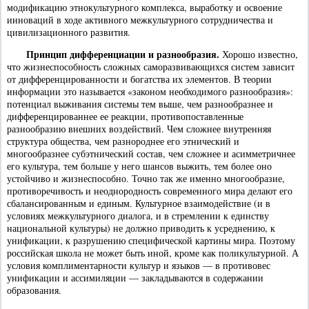
модификацию этнокультурного комплекса, выработку и освоение
инноваций в ходе активного межкультурного сотрудничества и
цивилизационного развития.
Принцип дифференциации и разнообразия.
Хорошо известно,
что жизнеспособность сложных саморазвивающихся систем зависит
от дифференцированности и богатства их элементов. В теории
информации это называется «законом необходимого разнообразия»:
потенциал выживания системы тем выше, чем разнообразнее и
дифференцированнее ее реакции, противопоставленные
разнообразию внешних воздействий. Чем сложнее внутренняя
структура общества, чем разнороднее его этнический и
многообразнее субэтнический состав, чем сложнее и асимметричнее
его культура, тем больше у него шансов выжить, тем более оно
устойчиво и жизнеспособно. Точно так же именно многообразие,
противоречивость и неоднородность современного мира делают его
сбалансированным и единым. Культурное взаимодействие (и в
условиях межкультурного диалога, и в стремлении к единству
национальной культуры) не должно приводить к усреднению, к
унификации, к разрушению специфической картины мира. Поэтому
российская школа не может быть иной, кроме как поликультурной. А
условия комплиментарности культур и языков — в противовес
унификации и ассимиляции — закладываются в содержании
образования.