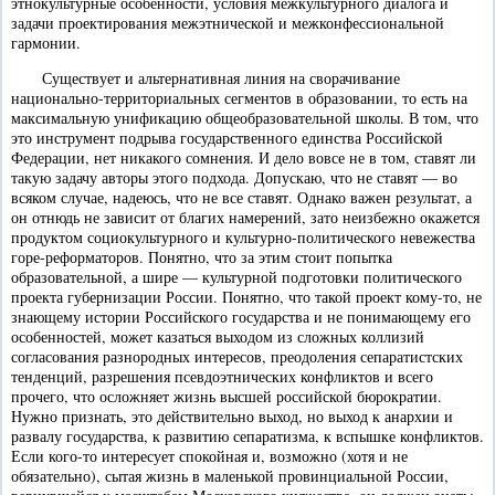
этнокультурные особенности, условия межкультурного диалога и
задачи проектирования межэтнической и межконфессиональной
гармонии.
Существует и альтернативная линия на сворачивание
национально-территориальных сегментов в образовании, то есть на
максимальную унификацию общеобразовательной школы. В том, что
это инструмент подрыва государственного единства Российской
Федерации, нет никакого сомнения. И дело вовсе не в том, ставят ли
такую задачу авторы этого подхода. Допускаю, что не ставят — во
всяком случае, надеюсь, что не все ставят. Однако важен результат, а
он отнюдь не зависит от благих намерений, зато неизбежно окажется
продуктом социокультурного и культурно-политического невежества
горе-реформаторов. Понятно, что за этим стоит попытка
образовательной, а шире — культурной подготовки политического
проекта губернизации России. Понятно, что такой проект кому-то, не
знающему истории Российского государства и не понимающему его
особенностей, может казаться выходом из сложных коллизий
согласования разнородных интересов, преодоления сепаратистских
тенденций, разрешения псевдоэтнических конфликтов и всего
прочего, что осложняет жизнь высшей российской бюрократии.
Нужно признать, это действительно выход, но выход к анархии и
развалу государства, к развитию сепаратизма, к вспышке конфликтов.
Если кого-то интересует спокойная и, возможно (хотя и не
обязательно), сытая жизнь в маленькой провинциальной России,