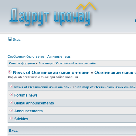
Вход
Сообщения без ответов
|
Активные темы
Список форумов
»
Site map of Осетинский язык он-лайн
News of Осетинский язык он-лайн
»
Осетинский язык 
Форум об осетинском языке при сайте Ironau.ru
News of Осетинский язык он-лайн
»
Site map of Осетинский язык он-ла
Forums news
Global announcements
Announcements
Stickies
Вход