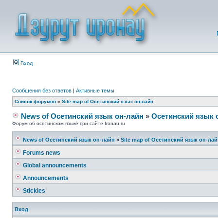
Вход
Сообщения без ответов
|
Активные темы
Список форумов
»
Site map of Осетинский язык он-лайн
News of Осетинский язык он-лайн
»
Осетинский язык 
Форум об осетинском языке при сайте Ironau.ru
News of Осетинский язык он-лайн
»
Site map of Осетинский язык он-ла
Forums news
Global announcements
Announcements
Stickies
Вход