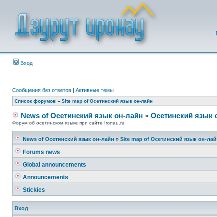
Вход
Сообщения без ответов
|
Активные темы
Список форумов
»
Site map of Осетинский язык он-лайн
News of Осетинский язык он-лайн
»
Осетинский язык 
Форум об осетинском языке при сайте Ironau.ru
News of Осетинский язык он-лайн
»
Site map of Осетинский язык он-ла
Forums news
Global announcements
Announcements
Stickies
Вход