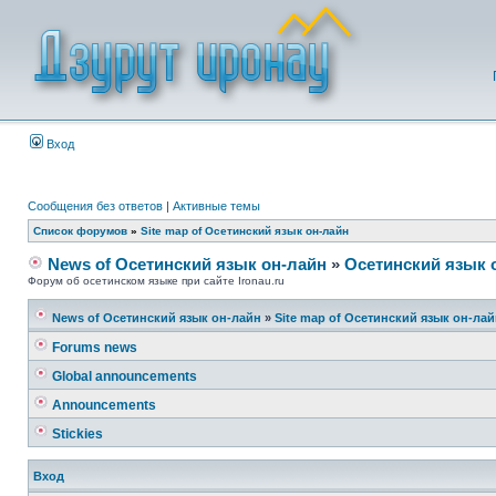
Вход
Сообщения без ответов
|
Активные темы
Список форумов
»
Site map of Осетинский язык он-лайн
News of Осетинский язык он-лайн
»
Осетинский язык 
Форум об осетинском языке при сайте Ironau.ru
News of Осетинский язык он-лайн
»
Site map of Осетинский язык он-ла
Forums news
Global announcements
Announcements
Stickies
Вход