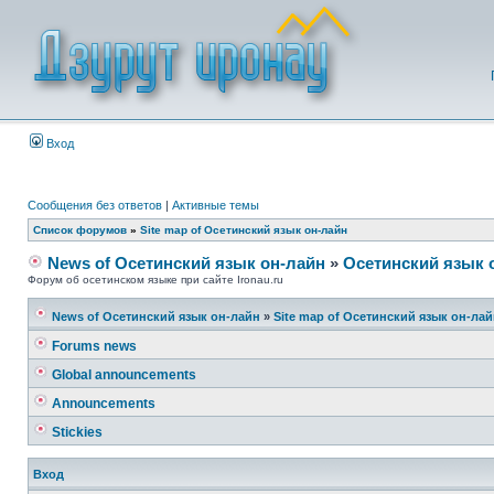
Вход
Сообщения без ответов
|
Активные темы
Список форумов
»
Site map of Осетинский язык он-лайн
News of Осетинский язык он-лайн
»
Осетинский язык 
Форум об осетинском языке при сайте Ironau.ru
News of Осетинский язык он-лайн
»
Site map of Осетинский язык он-ла
Forums news
Global announcements
Announcements
Stickies
Вход