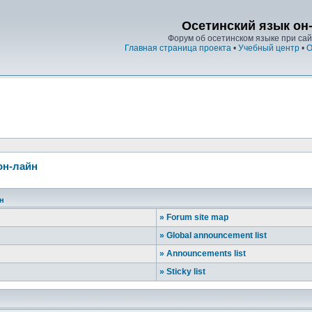
Осетинский язык он
Форум об осетинском языке при сайт
Главная страница проекта
•
Учебный центр
•
О
он-лайн
йн
»
Forum site map
»
Global announcement list
»
Announcements list
»
Sticky list