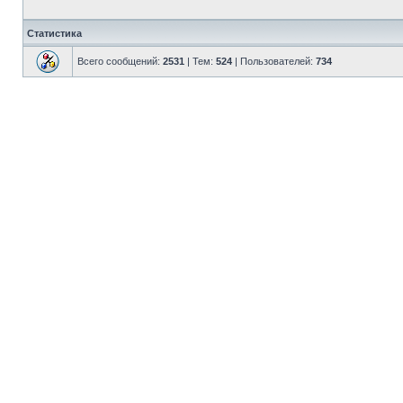
Статистика
Всего сообщений:
2531
| Тем:
524
| Пользователей:
734