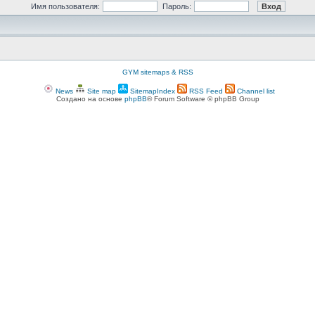
Имя пользователя:
Пароль:
GYM sitemaps & RSS
News
Site map
SitemapIndex
RSS Feed
Channel list
Создано на основе
phpBB
® Forum Software © phpBB Group