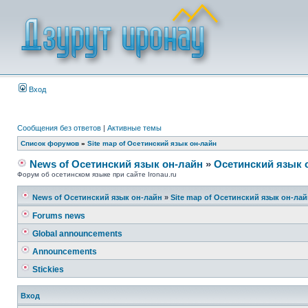
Вход
Сообщения без ответов
|
Активные темы
Список форумов
»
Site map of Осетинский язык он-лайн
News of Осетинский язык он-лайн
»
Осетинский язык 
Форум об осетинском языке при сайте Ironau.ru
News of Осетинский язык он-лайн
»
Site map of Осетинский язык он-ла
Forums news
Global announcements
Announcements
Stickies
Вход