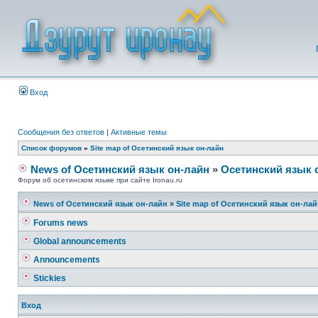
Вход
Сообщения без ответов
|
Активные темы
Список форумов
»
Site map of Осетинский язык он-лайн
News of Осетинский язык он-лайн
»
Осетинский язык 
Форум об осетинском языке при сайте Ironau.ru
News of Осетинский язык он-лайн
»
Site map of Осетинский язык он-ла
Forums news
Global announcements
Announcements
Stickies
Вход