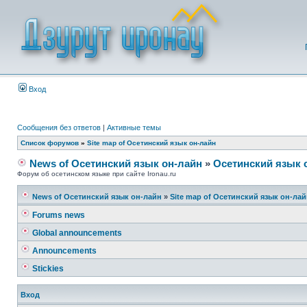
Вход
Сообщения без ответов
|
Активные темы
Список форумов
»
Site map of Осетинский язык он-лайн
News of Осетинский язык он-лайн
»
Осетинский язык 
Форум об осетинском языке при сайте Ironau.ru
News of Осетинский язык он-лайн
»
Site map of Осетинский язык он-ла
Forums news
Global announcements
Announcements
Stickies
Вход