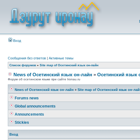
Вход
Сообщения без ответов
|
Активные темы
Список форумов
»
Site map of Осетинский язык он-лайн
News of Осетинский язык он-лайн
»
Осетинский язык 
Форум об осетинском языке при сайте Ironau.ru
News of Осетинский язык он-лайн
»
Site map of Осетинский язык он-ла
Forums news
Global announcements
Announcements
Stickies
Вход