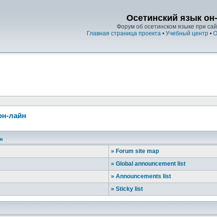
Осетинский язык он
Форум об осетинском языке при сайт
Главная страница проекта
•
Учебный центр
•
О
он-лайн
йн
»
Forum site map
»
Global announcement list
»
Announcements list
»
Sticky list