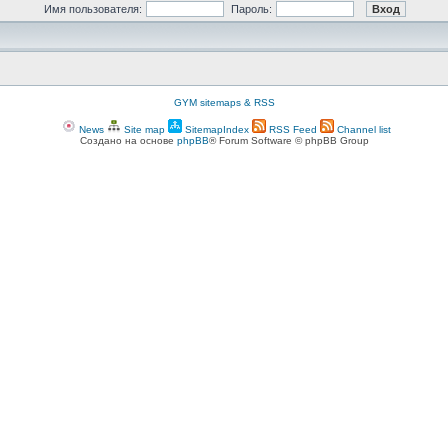
Имя пользователя:
Пароль:
GYM sitemaps & RSS
News
Site map
SitemapIndex
RSS Feed
Channel list
Создано на основе
phpBB
® Forum Software © phpBB Group