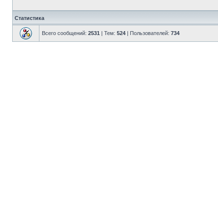
Статистика
Всего сообщений:
2531
| Тем:
524
| Пользователей:
734