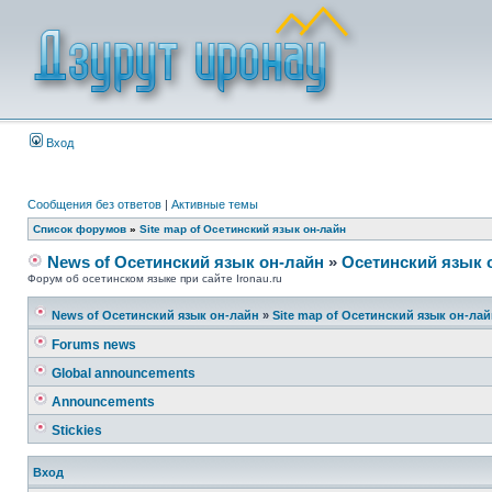
Вход
Сообщения без ответов
|
Активные темы
Список форумов
»
Site map of Осетинский язык он-лайн
News of Осетинский язык он-лайн
»
Осетинский язык 
Форум об осетинском языке при сайте Ironau.ru
News of Осетинский язык он-лайн
»
Site map of Осетинский язык он-ла
Forums news
Global announcements
Announcements
Stickies
Вход