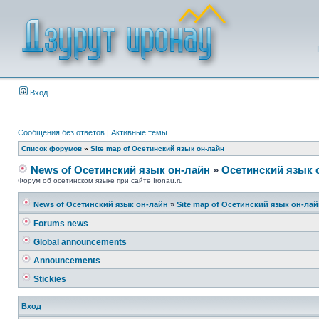
Вход
Сообщения без ответов
|
Активные темы
Список форумов
»
Site map of Осетинский язык он-лайн
News of Осетинский язык он-лайн
»
Осетинский язык 
Форум об осетинском языке при сайте Ironau.ru
News of Осетинский язык он-лайн
»
Site map of Осетинский язык он-ла
Forums news
Global announcements
Announcements
Stickies
Вход