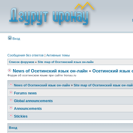
Вход
Сообщения без ответов
|
Активные темы
Список форумов
»
Site map of Осетинский язык он-лайн
News of Осетинский язык он-лайн
»
Осетинский язык 
Форум об осетинском языке при сайте Ironau.ru
News of Осетинский язык он-лайн
»
Site map of Осетинский язык он-ла
Forums news
Global announcements
Announcements
Stickies
Вход