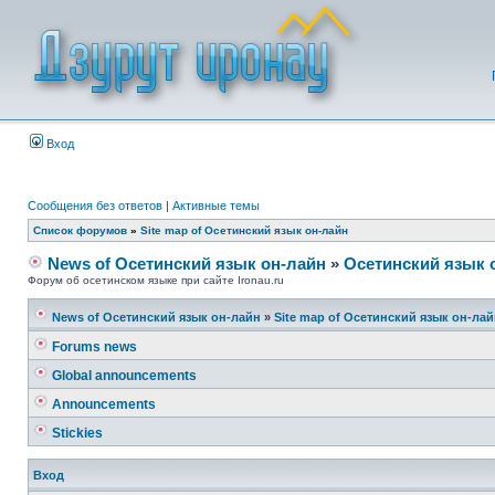
Вход
Сообщения без ответов
|
Активные темы
Список форумов
»
Site map of Осетинский язык он-лайн
News of Осетинский язык он-лайн
»
Осетинский язык 
Форум об осетинском языке при сайте Ironau.ru
News of Осетинский язык он-лайн
»
Site map of Осетинский язык он-ла
Forums news
Global announcements
Announcements
Stickies
Вход