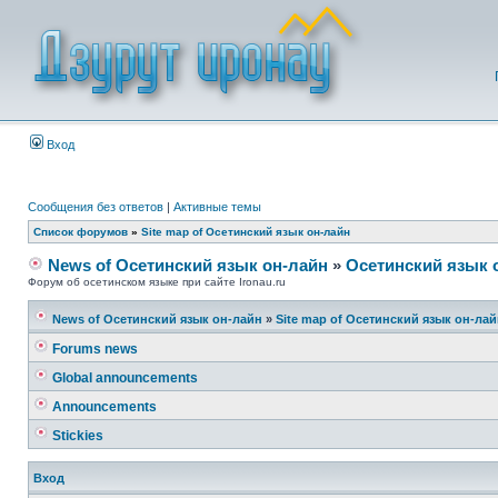
Вход
Сообщения без ответов
|
Активные темы
Список форумов
»
Site map of Осетинский язык он-лайн
News of Осетинский язык он-лайн
»
Осетинский язык 
Форум об осетинском языке при сайте Ironau.ru
News of Осетинский язык он-лайн
»
Site map of Осетинский язык он-ла
Forums news
Global announcements
Announcements
Stickies
Вход