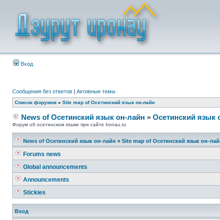
Вход
Сообщения без ответов
|
Активные темы
Список форумов
»
Site map of Осетинский язык он-лайн
News of Осетинский язык он-лайн
»
Осетинский язык 
Форум об осетинском языке при сайте Ironau.ru
News of Осетинский язык он-лайн
»
Site map of Осетинский язык он-ла
Forums news
Global announcements
Announcements
Stickies
Вход