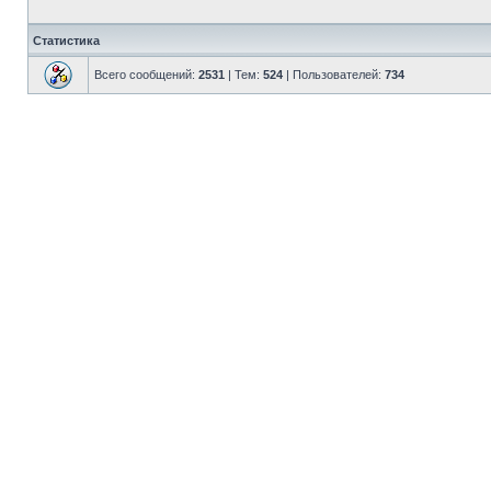
Статистика
Всего сообщений:
2531
| Тем:
524
| Пользователей:
734