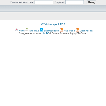
Имя пользователя:
Пароль:
GYM sitemaps & RSS
News
Site map
SitemapIndex
RSS Feed
Channel list
Создано на основе
phpBB
® Forum Software © phpBB Group