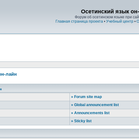
Осетинский язык он
Форум об осетинском языке при сайт
Главная страница проекта
•
Учебный центр
•
О
он-лайн
йн
»
Forum site map
»
Global announcement list
»
Announcements list
»
Sticky list