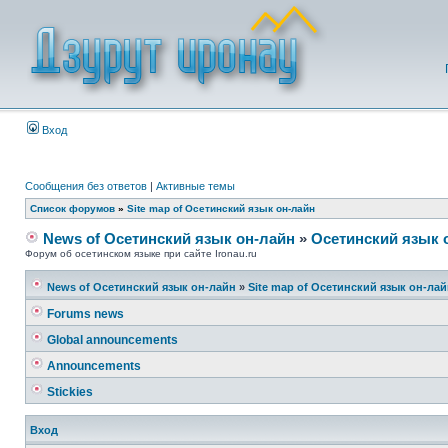
Вход
Сообщения без ответов
|
Активные темы
Список форумов
»
Site map of Осетинский язык он-лайн
News of Осетинский язык он-лайн
»
Осетинский язык 
Форум об осетинском языке при сайте Ironau.ru
News of Осетинский язык он-лайн
»
Site map of Осетинский язык он-ла
Forums news
Global announcements
Announcements
Stickies
Вход