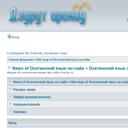
Вход
Сообщения без ответов
|
Активные темы
Список форумов
»
Site map of Осетинский язык он-лайн
News of Осетинский язык он-лайн
»
Осетинский язык 
Форум об осетинском языке при сайте Ironau.ru
News of Осетинский язык он-лайн
»
Site map of Осетинский язык он-ла
Forums news
Global announcements
Announcements
Stickies
Вход