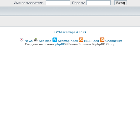
Имя пользователя:
Пароль:
GYM sitemaps & RSS
News
Site map
SitemapIndex
RSS Feed
Channel list
Создано на основе
phpBB
® Forum Software © phpBB Group