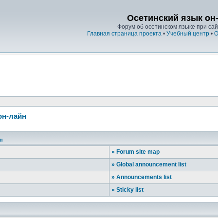
Осетинский язык он
Форум об осетинском языке при сайт
Главная страница проекта
•
Учебный центр
•
О
он-лайн
йн
»
Forum site map
»
Global announcement list
»
Announcements list
»
Sticky list