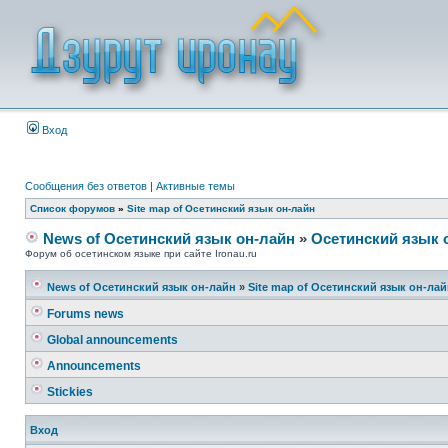
Вход
Сообщения без ответов
|
Активные темы
Список форумов
»
Site map of Осетинский язык он-лайн
News of Осетинский язык он-лайн
»
Осетинский язык 
Форум об осетинском языке при сайте Ironau.ru
News of Осетинский язык он-лайн
»
Site map of Осетинский язык он-ла
Forums news
Global announcements
Announcements
Stickies
Вход