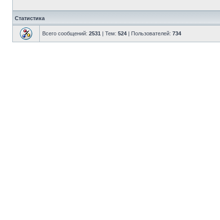
Статистика
Всего сообщений:
2531
| Тем:
524
| Пользователей:
734