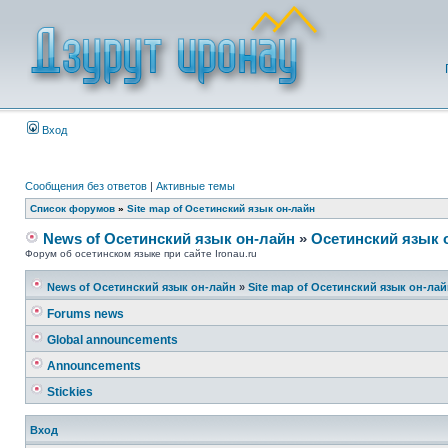
Вход
Сообщения без ответов
|
Активные темы
Список форумов
»
Site map of Осетинский язык он-лайн
News of Осетинский язык он-лайн
»
Осетинский язык 
Форум об осетинском языке при сайте Ironau.ru
News of Осетинский язык он-лайн
»
Site map of Осетинский язык он-ла
Forums news
Global announcements
Announcements
Stickies
Вход