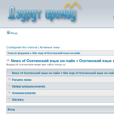
Вход
Сообщения без ответов
|
Активные темы
Список форумов
»
Site map of Осетинский язык он-лайн
News of Осетинский язык он-лайн
»
Осетинский язык 
Форум об осетинском языке при сайте Ironau.ru
News of Осетинский язык он-лайн
»
Site map of Осетинский язык он-ла
Forums news
Global announcements
Announcements
Stickies
Вход