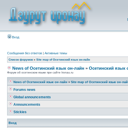
Вход
Сообщения без ответов
|
Активные темы
Список форумов
»
Site map of Осетинский язык он-лайн
News of Осетинский язык он-лайн
»
Осетинский язык 
Форум об осетинском языке при сайте Ironau.ru
News of Осетинский язык он-лайн
»
Site map of Осетинский язык он-ла
Forums news
Global announcements
Announcements
Stickies
Вход