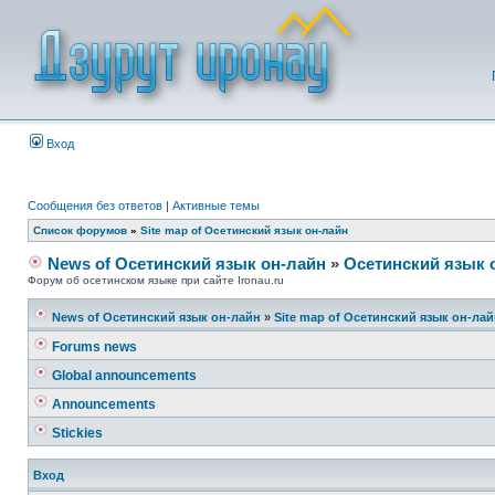
Вход
Сообщения без ответов
|
Активные темы
Список форумов
»
Site map of Осетинский язык он-лайн
News of Осетинский язык он-лайн
»
Осетинский язык 
Форум об осетинском языке при сайте Ironau.ru
News of Осетинский язык он-лайн
»
Site map of Осетинский язык он-ла
Forums news
Global announcements
Announcements
Stickies
Вход