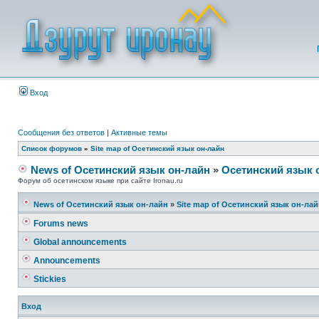
Вход
Сообщения без ответов
|
Активные темы
Список форумов
»
Site map of Осетинский язык он-лайн
News of Осетинский язык он-лайн
»
Осетинский язык 
Форум об осетинском языке при сайте Ironau.ru
News of Осетинский язык он-лайн
»
Site map of Осетинский язык он-ла
Forums news
Global announcements
Announcements
Stickies
Вход