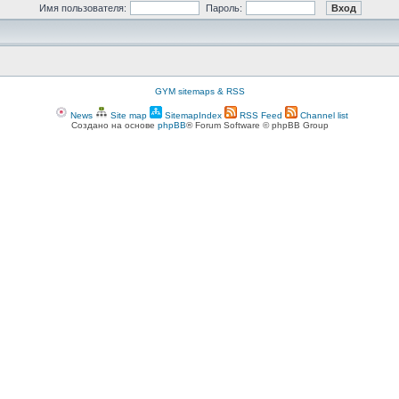
Имя пользователя:
Пароль:
GYM sitemaps & RSS
News
Site map
SitemapIndex
RSS Feed
Channel list
Создано на основе
phpBB
® Forum Software © phpBB Group