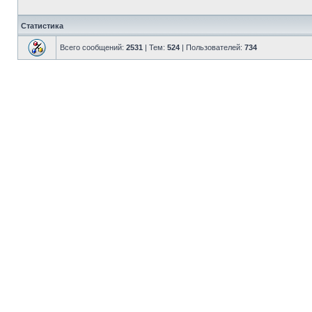
Статистика
Всего сообщений:
2531
| Тем:
524
| Пользователей:
734