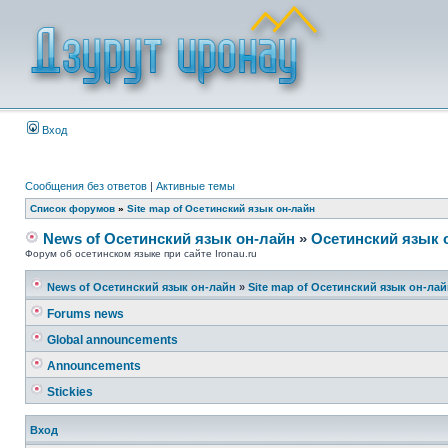
Вход
Сообщения без ответов
|
Активные темы
Список форумов
»
Site map of Осетинский язык он-лайн
News of Осетинский язык он-лайн
»
Осетинский язык 
Форум об осетинском языке при сайте Ironau.ru
News of Осетинский язык он-лайн
»
Site map of Осетинский язык он-ла
Forums news
Global announcements
Announcements
Stickies
Вход