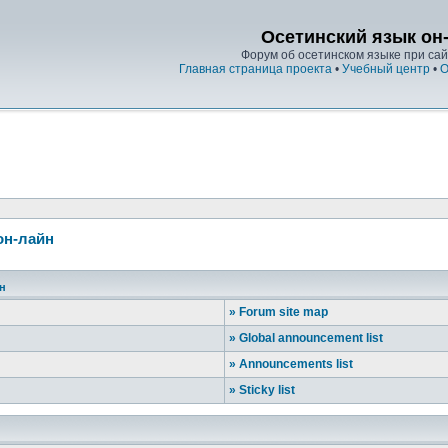
Осетинский язык он
Форум об осетинском языке при сайт
Главная страница проекта
•
Учебный центр
•
О
он-лайн
йн
»
Forum site map
»
Global announcement list
»
Announcements list
»
Sticky list