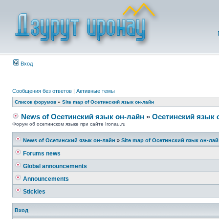
Вход
Сообщения без ответов
|
Активные темы
Список форумов
»
Site map of Осетинский язык он-лайн
News of Осетинский язык он-лайн
»
Осетинский язык 
Форум об осетинском языке при сайте Ironau.ru
News of Осетинский язык он-лайн
»
Site map of Осетинский язык он-ла
Forums news
Global announcements
Announcements
Stickies
Вход