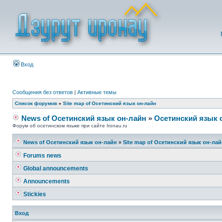
Вход
Сообщения без ответов
|
Активные темы
Список форумов
»
Site map of Осетинский язык он-лайн
News of Осетинский язык он-лайн
»
Осетинский язык 
Форум об осетинском языке при сайте Ironau.ru
News of Осетинский язык он-лайн
»
Site map of Осетинский язык он-ла
Forums news
Global announcements
Announcements
Stickies
Вход