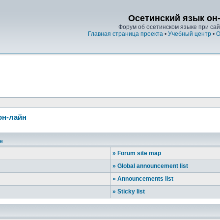
Осетинский язык он
Форум об осетинском языке при сайт
Главная страница проекта
•
Учебный центр
•
О
он-лайн
йн
»
Forum site map
»
Global announcement list
»
Announcements list
»
Sticky list