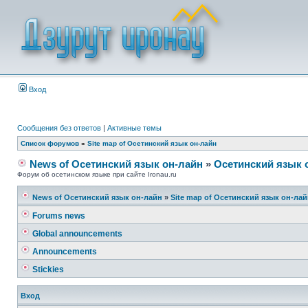
Вход
Сообщения без ответов
|
Активные темы
Список форумов
»
Site map of Осетинский язык он-лайн
News of Осетинский язык он-лайн
»
Осетинский язык 
Форум об осетинском языке при сайте Ironau.ru
News of Осетинский язык он-лайн
»
Site map of Осетинский язык он-ла
Forums news
Global announcements
Announcements
Stickies
Вход