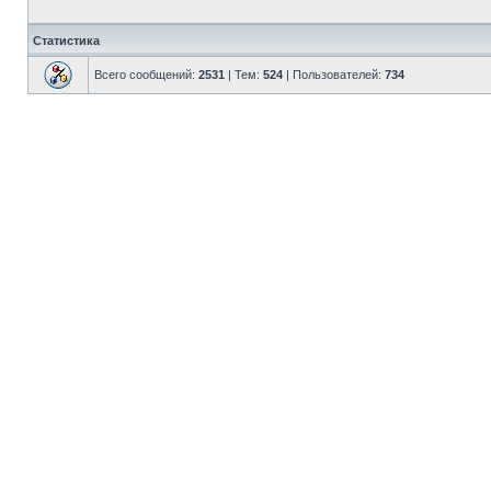
Статистика
Всего сообщений:
2531
| Тем:
524
| Пользователей:
734