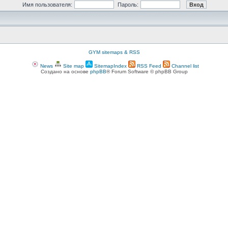
Имя пользователя:
Пароль:
GYM sitemaps & RSS
News
Site map
SitemapIndex
RSS Feed
Channel list
Создано на основе
phpBB
® Forum Software © phpBB Group