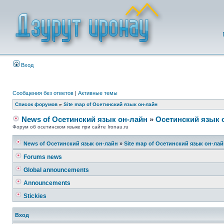
Вход
Сообщения без ответов
|
Активные темы
Список форумов
»
Site map of Осетинский язык он-лайн
News of Осетинский язык он-лайн
»
Осетинский язык 
Форум об осетинском языке при сайте Ironau.ru
News of Осетинский язык он-лайн
»
Site map of Осетинский язык он-ла
Forums news
Global announcements
Announcements
Stickies
Вход