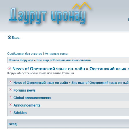
Вход
Сообщения без ответов
|
Активные темы
Список форумов
»
Site map of Осетинский язык он-лайн
News of Осетинский язык он-лайн
»
Осетинский язык 
Форум об осетинском языке при сайте Ironau.ru
News of Осетинский язык он-лайн
»
Site map of Осетинский язык он-ла
Forums news
Global announcements
Announcements
Stickies
Вход