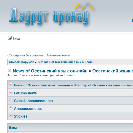
Вход
Сообщения без ответов
|
Активные темы
Список форумов
»
Site map of Осетинский язык он-лайн
News of Осетинский язык он-лайн
»
Осетинский язык 
Форум об осетинском языке при сайте Ironau.ru
News of Осетинский язык он-лайн
»
Site map of Осетинский язык он-ла
Forums news
Global announcements
Announcements
Stickies
Вход