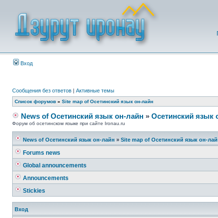
Вход
Сообщения без ответов
|
Активные темы
Список форумов
»
Site map of Осетинский язык он-лайн
News of Осетинский язык он-лайн
»
Осетинский язык 
Форум об осетинском языке при сайте Ironau.ru
News of Осетинский язык он-лайн
»
Site map of Осетинский язык он-ла
Forums news
Global announcements
Announcements
Stickies
Вход