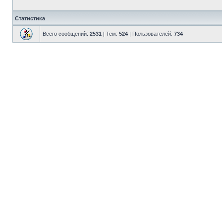
Статистика
Всего сообщений:
2531
| Тем:
524
| Пользователей:
734