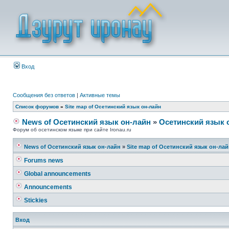
Вход
Сообщения без ответов
|
Активные темы
Список форумов
»
Site map of Осетинский язык он-лайн
News of Осетинский язык он-лайн
»
Осетинский язык 
Форум об осетинском языке при сайте Ironau.ru
News of Осетинский язык он-лайн
»
Site map of Осетинский язык он-ла
Forums news
Global announcements
Announcements
Stickies
Вход