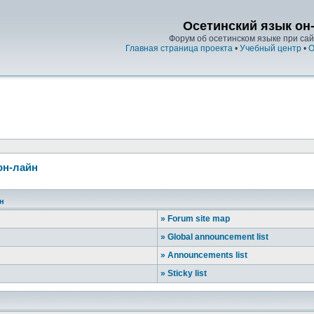
Осетинский язык он
Форум об осетинском языке при сайт
Главная страница проекта
•
Учебный центр
•
О
он-лайн
йн
»
Forum site map
»
Global announcement list
»
Announcements list
»
Sticky list