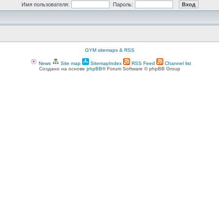
Имя пользователя:
Пароль:
GYM sitemaps & RSS
News
Site map
SitemapIndex
RSS Feed
Channel list
Создано на основе
phpBB
® Forum Software © phpBB Group