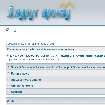
Вход
Сообщения без ответов
|
Активные темы
Список форумов
»
Site map of Осетинский язык он-лайн
News of Осетинский язык он-лайн
»
Осетинский язык 
Форум об осетинском языке при сайте Ironau.ru
News of Осетинский язык он-лайн
»
Site map of Осетинский язык он-ла
Forums news
Global announcements
Announcements
Stickies
Вход