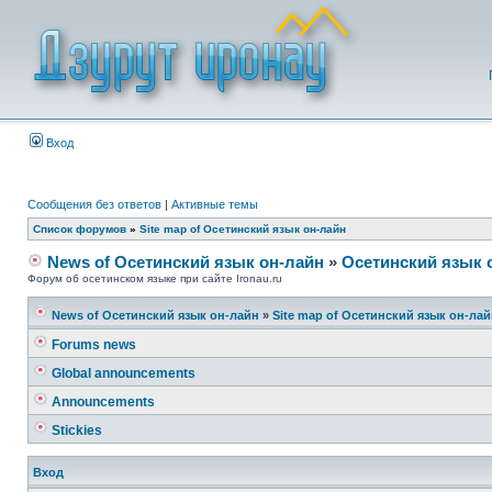
Вход
Сообщения без ответов
|
Активные темы
Список форумов
»
Site map of Осетинский язык он-лайн
News of Осетинский язык он-лайн
»
Осетинский язык 
Форум об осетинском языке при сайте Ironau.ru
News of Осетинский язык он-лайн
»
Site map of Осетинский язык он-ла
Forums news
Global announcements
Announcements
Stickies
Вход