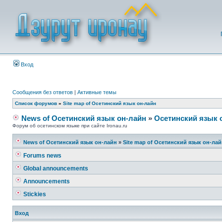
Вход
Сообщения без ответов
|
Активные темы
Список форумов
»
Site map of Осетинский язык он-лайн
News of Осетинский язык он-лайн
»
Осетинский язык 
Форум об осетинском языке при сайте Ironau.ru
News of Осетинский язык он-лайн
»
Site map of Осетинский язык он-ла
Forums news
Global announcements
Announcements
Stickies
Вход